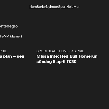
Hem
Serier
Nyheter
Sport
Nöje
Mer
Livsstil
ontenegro
ls-VM (damer)
PRIL
1:03
SPORTBLADET LIVE
•
4 APRIL
1:0
va plan – sen
Missa inte: Red Bull Homerun
söndag 5 april 17.30