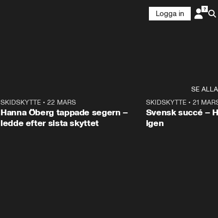
Logga in
SE ALLA
9
SKIDSKYTTE
•
22 MARS
0:55
SKIDSKYTTE
•
21 MAR
Hanna Öberg tappade segern –
Svensk succé – 
ledde efter sista skyttet
igen