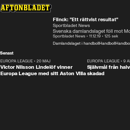
Flinck: ”Ett rättvist resultat”
Sportbladet News
Svenska damlandslaget föll mot M
Sportbladet News
•
11.12.19
•
125 sek
Damlandslaget i handboll
Handboll
Handbol
Senast
EUROPA LEAGUE
•
20 MAJ
1:32
EUROPA LEAGUE
•
9 A
Victor Nilsson Lindelöf vinner
Självmål från hal
Europa League med sitt Aston Villa
skadad