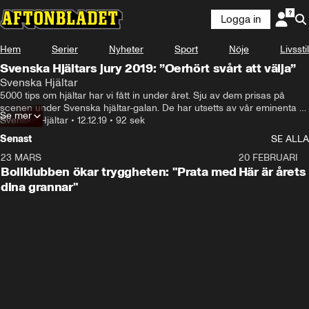
Logga in
Hem
Serier
Nyheter
Sport
Nöje
Livsstil
Svenska Hjältars jury 2019: ”Oerhört svårt att välja”
Svenska Hjältar
5000 tips om hjältar har vi fått in under året. Sju av dem prisas på 
scenen under Svenska hjältar-galan. De har utsetts av vår eminenta 
Se mer
jury: Sarah Dawn Finer, Micael Bygdén, Shima Niavarani, Peter 
Svenska Hjältar
•
12.12.19
•
92 sek
Settman, Anders Bagge, Lill Lindfors, Marika Carlsson och Margeaux 
Senast
SE ALLA
Dietz.
23 MARS
1:27
20 FEBRUARI
Bollklubben ökar tryggheten: "Prata med
Här är årets
dina grannar"