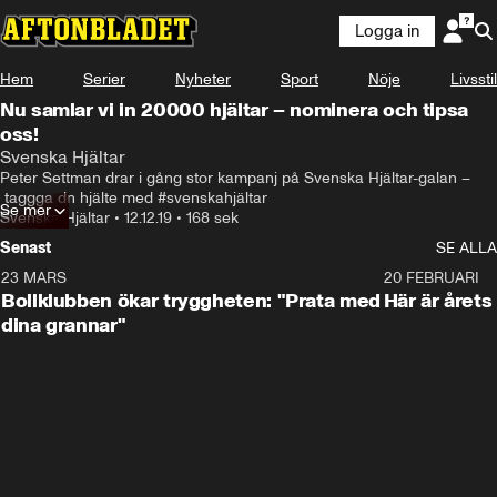
Logga in
Hem
Serier
Nyheter
Sport
Nöje
Livsstil
Nu samlar vi in 20000 hjältar – nominera och tipsa
oss!
Svenska Hjältar
Peter Settman drar i gång stor kampanj på Svenska Hjältar-galan –
 taggga dn hjälte med #svenskahjältar
Se mer
Svenska Hjältar
•
12.12.19
•
168 sek
Senast
SE ALLA
23 MARS
1:27
20 FEBRUARI
Bollklubben ökar tryggheten: "Prata med
Här är årets
dina grannar"