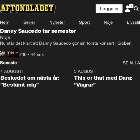
Logga in
Hem
Serier
Nyheter
Sport
Nöje
Livsstil
Danny Saucedo tar semester
Nöje
Nu står det klart att Danny Saucedo gör sin första konsert i Globen.

Se mer
Men innan dess blir det surfsemester i Costa Rica med nya 
Nöje
•
12.12.19
•
44 sek
flickvännen Anna Eriksson.

Senaste
SE ALLA
– Hon är superfin, säger artisten.
4 AUGUSTI
0:24
3 AUGUSTI
Beskedet om nästa år:
This or that med Dara:
”Bestämt mig”
”Vägrar”