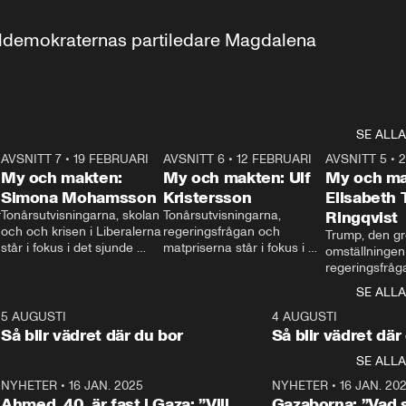
aldemokraternas partiledare Magdalena 
SE ALLA
7
AVSNITT 7
•
19 FEBRUARI
24:30
AVSNITT 6
•
12 FEBRUARI
27:30
AVSNITT 5
•
My och makten:
My och makten: Ulf
My och ma
Simona Mohamsson
Kristersson
Elisabeth
 
Tonårsutvisningarna, skolan 
Tonårsutvisningarna, 
Ringqvist
och och krisen i Liberalerna 
regeringsfrågan och 
Trump, den gr
står i fokus i det sjunde 
matpriserna står i fokus i 
omställningen
avsnittet av ”My och 
det sjätte avsnittet av ”My 
regeringsfråga
makten”. Se när 
och makten”. Se när 
centrum i det 
SE ALLA
Aftonbladets inrikespolitiska 
Aftonbladets inrikespolitiska 
avsnittet av ”
kommentator My 
kommentator My 
6
5 AUGUSTI
1:06
4 AUGUSTI
Makten”. Se nä
Rohwedder ställer 
Rohwedder ställer 
Så blir vädret där du bor
Så blir vädret där
Aftonbladets in
utbildnings- och 
statsminister Ulf Kristersson 
kommentator 
SE ALLA
integrationsminister Simona 
till svars.
Rohwedder stäl
Mohamsson till svars.
Centerpartiets
2
NYHETER
•
16 JAN. 2025
1:01
NYHETER
•
16 JAN. 20
Thand Ring till
Ahmed, 40, är fast i Gaza: ”Vill
Gazaborna: ”Vad s