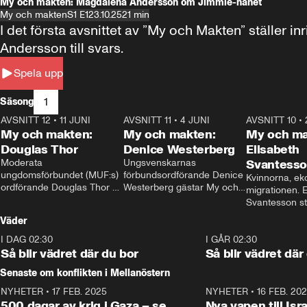
My och makten: Magdalena Andersson om Jimmie-hånet
My och makten
S1 E1
23.10.25
21 min
I det första avsnittet av ”My och Makten” ställe
Andersson till svars.
Spela upp
1
Säsong
AVSNITT 12
•
11 JUNI
26:27
AVSNITT 11
•
4 JUNI
23:40
AVSNITT 10
•
My och makten:
My och makten:
My och ma
Douglas Thor
Denice Westerberg
Elisabeth
Moderata 
Ungsvenskarnas 
Svantess
ungdomsförbundet (MUF:s) 
förbundsordförande Denice 
Kvinnorna, ek
ordförande Douglas Thor 
Westerberg gästar My och 
migrationen. E
gästar My och makten. I 
makten. I avsnittet 
Svantesson stäl
avsnittet diskuteras 
diskuteras migrationsfrågan 
när finansmini
Väder
tonårsutvisningarna och hur 
och hur SD ska locka 
Moderaterna ska locka 
kvinnliga väljare. 
I DAG 02:30
1:06
I GÅR 02:30
väljare till valet i höst. 
Så blir vädret där du bor
Så blir vädret där
Senaste om konflikten i Mellanöstern
NYHETER
•
17 FEB. 2025
0:45
NYHETER
•
16 FEB. 20
500 dagar av krig i Gaza – se
Nya vapen till Isr