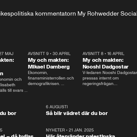
r inrikespolitiska kommentatorn My Rohwedder Soci
27 MAJ
3:51
AVSNITT 9
•
30 APRIL
24:00
AVSNITT 8
•
16 APRIL
25:1
kten:
My och makten:
My och makten:
Mikael Damberg
Nooshi Dadgostar
on
Ekonomin, 
V-ledaren Nooshi Dadgostar
finansministerrollen och 
pressas internt om 
onomin och 
demografikrisen. 
regeringsfrågan.

lisabeth 
Oppositionen ställs till svars 
I Aftonbladets 
ls till svars 
när Socialdemokraternas 
partiledarutfrågning ”My 
stern gästar 
Mikael Damberg gästar My 
och Makten” sätter hon ner 
My och Makten. 
och Makten. 
foten mot kritikerna:

1:06
6 AUGUSTI
1:0
– Vi ställer upp i val. Ska vi 
 du bor
Så blir vädret där du bor
vara med så sitter vi förstås 
25
1:22
NYHETER
•
21 JAN. 2025
0:5
ael – då hyllas
Här återvänder palestinska