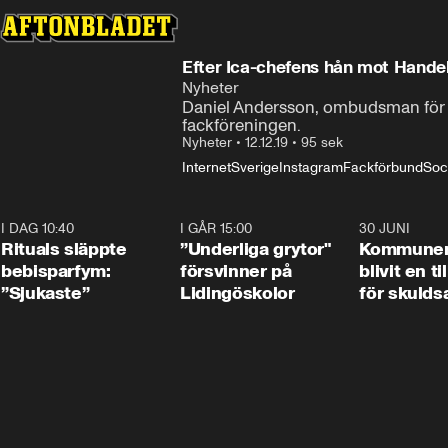
Efter Ica-chefens hån mot Handel
Nyheter
Daniel Andersson, ombudsman för Ha
fackföreningen.
Nyheter
•
12.12.19
•
95 sek
Internet
Sverige
Instagram
Fackförbund
Soc
I DAG 10:40
1:01
I GÅR 15:00
1:07
30 JUNI
Rituals släppte
”Underliga grytor"
Kommune
bebisparfym:
försvinner på
blivit en ti
”Sjukaste”
Lidingöskolor
för skulds