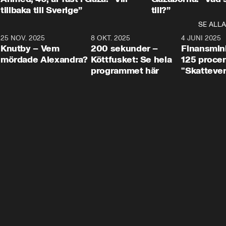
tillbaka till Sverige”
till?”
SE ALLA
3
25 NOV. 2025
31:05
8 OKT. 2025
4:29
4 JUNI 2025
Knutby – Vem
200 sekunder –
Finansmin
mördade Alexandra?
Köttfusket: Se hela
125 procent
programmet här
"Skattever
viktig uppg