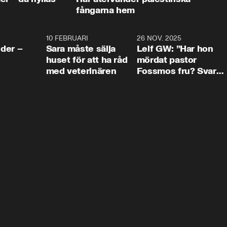
fångarna hem
4:24
10 FEBRUARI
4:13
26 NOV. 2025
8:1
der –
Sara måste sälja
Leif GW: ”Har hon
huset för att ha råd
mördat pastor
med veterinären
Fossmos fru? Svar
nej.”