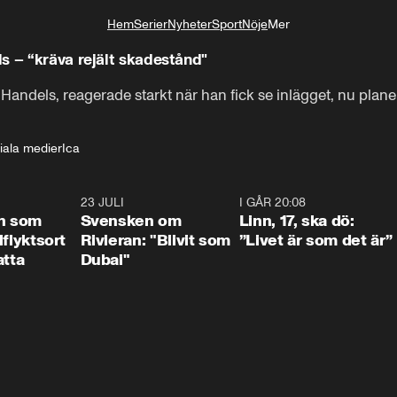
Hem
Serier
Nyheter
Sport
Nöje
Mer
Livsstil
s – “kräva rejält skadestånd"
ndels, reagerade starkt när han fick se inlägget, nu planer
iala medier
Ica
1:24
23 JULI
1:42
I GÅR 20:08
4:3
n som
Svensken om
Linn, 17, ska dö:
llflyktsort
Rivieran: "Blivit som
”Livet är som det är”
atta
Dubai"