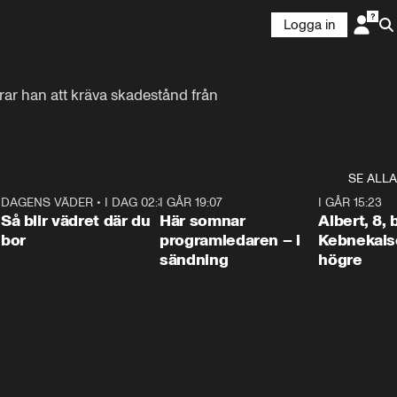
Logga in
ar han att kräva skadestånd från 
SE ALLA
6
DAGENS VÄDER
•
I DAG 02:30
1:06
I GÅR 19:07
0:45
I GÅR 15:23
Så blir vädret där du
Här somnar
Albert, 8,
bor
programledaren – i
Kebnekaise
sändning
högre