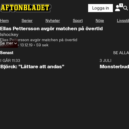
Logga in
Hem
Serier
Nyheter
Sport
Nöje
Livsstil
Elias Pettersson avgör matchen på övertid
Ishockey
Elias Pettersson avgör matchen på övertid
Se mer
Ishockey
•
13.12.19
•
59 sek
Senast
SE ALLA
I GÅR 11:33
2:08
3 JULI
Björck: ”Lättare att andas”
Monsterbud 