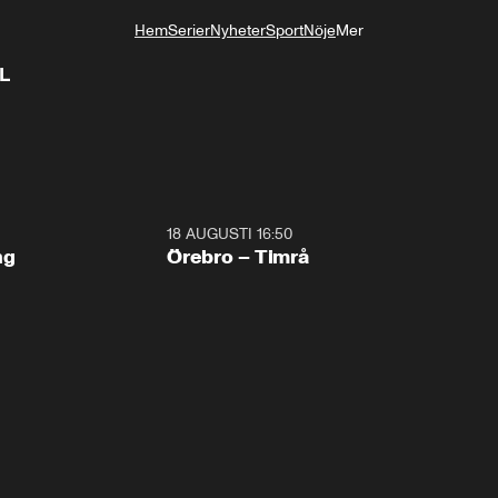
Hem
Serier
Nyheter
Sport
Nöje
Mer
Livsstil
HL
18 AUGUSTI 16:50
Plus
ng
Örebro – Timrå