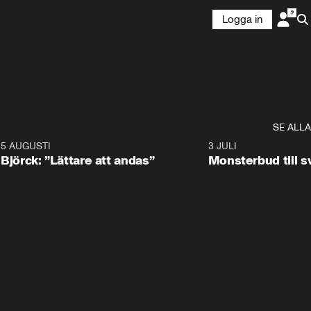
Logga in
SE ALLA
5 AUGUSTI
2:08
3 JULI
Björck: ”Lättare att andas”
Monsterbud till 