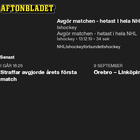
Avgör matchen - hetast i hela N
Ishockey
Avgör matchen - hetast i hela NHL
Ishockey
•
13.12.19
•
34 sek
NHL
Ishockeyförbundet
Ishockey
Senast
I GÅR 18:26
2:19
9 SEPTEMBER
Plus
Straffar avgjorde årets första
Örebro – Linköpi
match