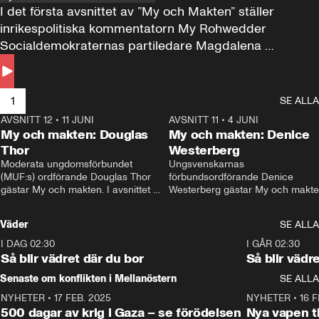
I det första avsnittet av ”My och Makten” ställer 
inrikespolitiska kommentatorn My Rohwedder 
Socialdemokraternas partiledare Magdalena 
Andersson till svars.
1
SE ALLA
AVSNITT 12
•
11 JUNI
26:27
AVSNITT 11
•
4 JUNI
2
My och makten: Douglas
My och makten: Denice
Thor
Westerberg
Moderata ungdomsförbundet 
Ungsvenskarnas 
(MUF:s) ordförande Douglas Thor 
förbundsordförande Denice 
gästar My och makten. I avsnittet 
Westerberg gästar My och makten.
diskuteras tonårsutvisningarna och 
avsnittet diskuteras migrationsfrå
hur Moderaterna ska locka väljare till 
och hur SD ska locka kvinnliga 
Väder
SE ALLA
valet i höst. 
väljare. 
I DAG 02:30
1:06
I GÅR 02:30
Så blir vädret där du bor
Så blir vädr
Senaste om konflikten i Mellanöstern
SE ALLA
NYHETER
•
17 FEB. 2025
0:45
NYHETER
•
16 F
500 dagar av krig i Gaza – se förödelsen
Nya vapen ti