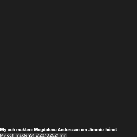
My och makten: Magdalena Andersson om Jimmie-hånet
My och makten
S1 E1
23.10.25
21 min