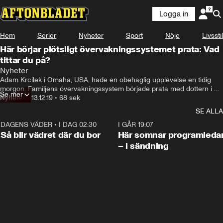
Logga in
Hem
Serier
Nyheter
Sport
Nöje
Livsstil
Här börjar plötsligt övervakningssystemet prata: Vad
tittar du på?
Nyheter
Adam Krcilek i Omaha, USA, hade en obehaglig upplevelse en tidig 
morgon. Familjens övervakningssystem började prata med dottern i 
Se mer
huset och det skulle visa sig att det var någon som hackat sig in i 
Nyheter
•
13.12.19
•
68 sek
systemet.
SE ALLA
DAGENS VÄDER
•
I DAG 02:30
1:06
I GÅR 19:07
Så blir vädret där du bor
Här somnar programleda
– i sändning