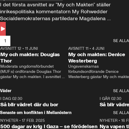
I det första avsnittet av ”My och Makten” ställer 
inrikespolitiska kommentatorn My Rohwedder 
Socialdemokraternas partiledare Magdalena 
Andersson till svars.
1
SE ALLA
AVSNITT 12
•
11 JUNI
26:27
AVSNITT 11
•
4 JUNI
2
My och makten: Douglas
My och makten: Denice
Thor
Westerberg
Moderata ungdomsförbundet 
Ungsvenskarnas 
(MUF:s) ordförande Douglas Thor 
förbundsordförande Denice 
gästar My och makten. I avsnittet 
Westerberg gästar My och makten.
diskuteras tonårsutvisningarna och 
avsnittet diskuteras migrationsfrå
hur Moderaterna ska locka väljare till 
och hur SD ska locka kvinnliga 
Väder
SE ALLA
valet i höst. 
väljare. 
I DAG 02:30
1:06
I GÅR 02:30
Så blir vädret där du bor
Så blir vädr
Senaste om konflikten i Mellanöstern
SE ALLA
NYHETER
•
17 FEB. 2025
0:45
NYHETER
•
16 F
500 dagar av krig i Gaza – se förödelsen
Nya vapen ti