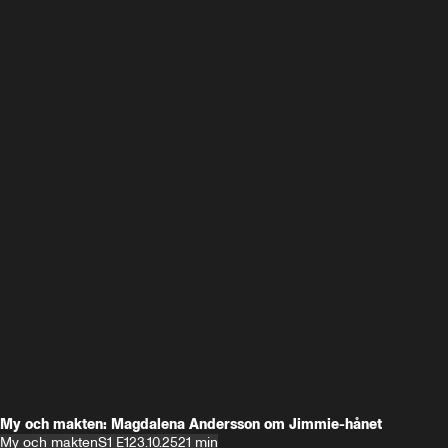
My och makten: Magdalena Andersson om Jimmie-hånet
My och makten
S1 E1
23.10.25
21 min