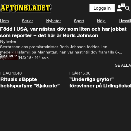
Logga in
Hem
Serier
Nyheter
Sport
Nöje
Livsstil
Född i USA, var nästan döv som liten och har jobbat
som reporter – det här är Boris Johnson
Nyheter
Storbritanniens premiärminister Boris Johnson föddes i en 
medelklassfamilj på Manhattan, han var nästintill döv fram tills 8-
Se mer
årsålder och har bland annat arbetat som Bryssel-korrespondent för 
Nyheter
•
14.12.19
•
144 sek
The Daily Telegraph.
SE ALLA
I DAG 10:40
1:01
I GÅR 15:00
Rituals släppte
”Underliga grytor"
bebisparfym: ”Sjukaste”
försvinner på Lidingösko