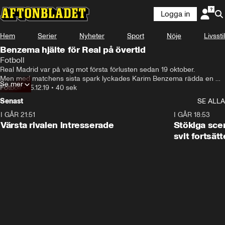
Logga in
Hem
Serier
Nyheter
Sport
Nöje
Livsstil
Benzema hjälte för Real på övertid
Fotboll
Real Madrid var på väg mot första förlusten sedan 19 oktober.

Men med matchens sista spark lyckades Karim Benzema rädda en 
Se mer
poäng.
Fotboll
•
15.12.19
•
40 sek
Senast
SE ALLA
I GÅR 21:51
0:31
I GÅR 18:53
Värsta rivalen intresserade
Stökiga sce
svit fortsätt