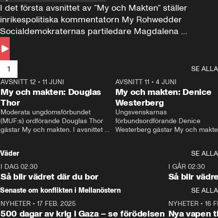
I det första avsnittet av ”My och Makten” ställer 
inrikespolitiska kommentatorn My Rohwedder 
Socialdemokraternas partiledare Magdalena 
Andersson till svars.
1
SE ALLA
AVSNITT 12
•
11 JUNI
26:27
AVSNITT 11
•
4 JUNI
2
My och makten: Douglas
My och makten: Denice
Thor
Westerberg
Moderata ungdomsförbundet 
Ungsvenskarnas 
(MUF:s) ordförande Douglas Thor 
förbundsordförande Denice 
gästar My och makten. I avsnittet 
Westerberg gästar My och makten.
diskuteras tonårsutvisningarna och 
avsnittet diskuteras migrationsfrå
hur Moderaterna ska locka väljare till 
och hur SD ska locka kvinnliga 
Väder
SE ALLA
valet i höst. 
väljare. 
I DAG 02:30
1:06
I GÅR 02:30
Så blir vädret där du bor
Så blir vädr
Senaste om konflikten i Mellanöstern
SE ALLA
NYHETER
•
17 FEB. 2025
0:45
NYHETER
•
16 F
500 dagar av krig i Gaza – se förödelsen
Nya vapen ti