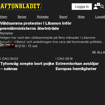
Logga in
Hem
Serier
Nyheter
Sport
Nöje
Livsstil
Våldsamma protester i Libanon inför
premiärministerns återinträde
Nyheter
Helgen har varit den våldsammaste på flera månader i Libanons 
huvudstad Beirut, och anledningen tros vara det kommande politiska 
Se mer
beslutet att Saad al-Hariri, som avgick efter protesterna, ska återväljas 
Nyheter
•
16.12.19
•
75 sek
som premiärminister.
SE ALLA
I DAG 09:50
0:53
I DAG 08:18
Tyfonvåg svepte bort pojke
Extremtorkan avslöjar
– saknas
Europas hemligheter