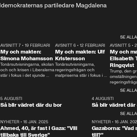
aldemokraternas partiledare Magdalena 
SE ALLA
7
AVSNITT 7
•
19 FEBRUARI
24:30
AVSNITT 6
•
12 FEBRUARI
27:30
AVSNITT 5
•
My och makten:
My och makten: Ulf
My och ma
Simona Mohamsson
Kristersson
Elisabeth
 
Tonårsutvisningarna, skolan 
Tonårsutvisningarna, 
Ringqvist
och och krisen i Liberalerna 
regeringsfrågan och 
Trump, den gr
står i fokus i det sjunde 
matpriserna står i fokus i 
omställningen
avsnittet av ”My och 
det sjätte avsnittet av ”My 
regeringsfråga
makten”. Se när 
och makten”. Se när 
centrum i det 
SE ALLA
Aftonbladets inrikespolitiska 
Aftonbladets inrikespolitiska 
avsnittet av ”
kommentator My 
kommentator My 
6
5 AUGUSTI
1:06
4 AUGUSTI
Makten”. Se nä
Rohwedder ställer 
Rohwedder ställer 
Så blir vädret där du bor
Så blir vädret där
Aftonbladets in
utbildnings- och 
statsminister Ulf Kristersson 
kommentator 
SE ALLA
integrationsminister Simona 
till svars.
Rohwedder stäl
Mohamsson till svars.
Centerpartiets
2
NYHETER
•
16 JAN. 2025
1:01
NYHETER
•
16 JAN. 20
Thand Ring till
Ahmed, 40, är fast i Gaza: ”Vill
Gazaborna: ”Vad s
tillbaka till Sverige”
till?”