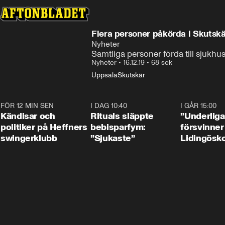
Flera personer påkörda i Skutskä
Nyheter
Samtliga personer förda till sjukhu
Nyheter
•
16.12.19
•
68 sek
Uppsala
Skutskär
FÖR 12 MIN SEN
0:55
I DAG 10:40
1:01
I GÅR 15:00
Kändisar och
Rituals släppte
”Underliga
politiker på Heffners
bebisparfym:
försvinner
swingerklubb
”Sjukaste”
Lidingösko