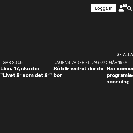
Logga in
SE ALLA
2
I GÅR 20:08
4:36
DAGENS VÄDER
•
I DAG 02:30
1:06
I GÅR 19:07
Linn, 17, ska dö:
Så blir vädret där du
Här somna
”Livet är som det är”
bor
programled
sändning