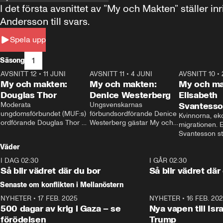
I det första avsnittet av ”My och Makten” ställe
Andersson till svars.
Spela upp
1
Säsong
AVSNITT 12
•
11 JUNI
26:27
AVSNITT 11
•
4 JUNI
23:40
AVSNITT 10
•
My och makten:
My och makten:
My och ma
Douglas Thor
Denice Westerberg
Elisabeth
Moderata 
Ungsvenskarnas 
Svantess
ungdomsförbundet (MUF:s) 
förbundsordförande Denice 
Kvinnorna, ek
ordförande Douglas Thor 
Westerberg gästar My och 
migrationen. E
gästar My och makten. I 
makten. I avsnittet 
Svantesson stäl
avsnittet diskuteras 
diskuteras migrationsfrågan 
när finansmini
Väder
tonårsutvisningarna och hur 
och hur SD ska locka 
Moderaterna ska locka 
kvinnliga väljare. 
I DAG 02:30
1:06
I GÅR 02:30
väljare till valet i höst. 
Så blir vädret där du bor
Så blir vädret där
Senaste om konflikten i Mellanöstern
NYHETER
•
17 FEB. 2025
0:45
NYHETER
•
16 FEB. 20
500 dagar av krig i Gaza – se
Nya vapen till Isr
förödelsen
Trump