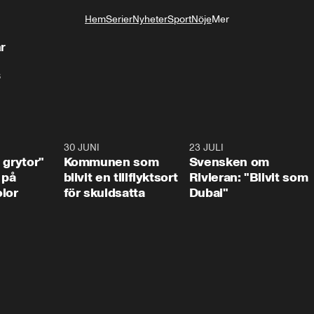
Hem
Serier
Nyheter
Sport
Nöje
Mer
Livsstil
r
s
1:07
30 JUNI
1:24
23 JULI
1:4
 grytor"
Kommunen som
Svensken om
 på
blivit en tillflyktsort
Rivieran: "Blivit som
lor
för skuldsatta
Dubai"