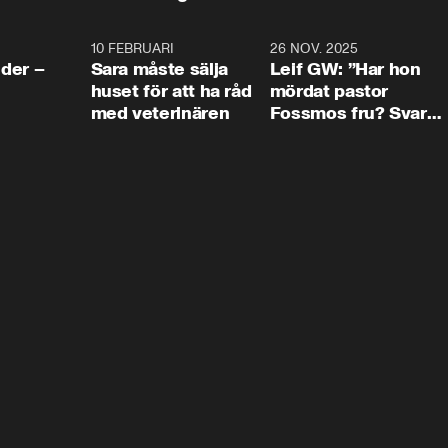
4:24
10 FEBRUARI
4:13
26 NOV. 2025
8:1
der –
Sara måste sälja
Leif GW: ”Har hon
huset för att ha råd
mördat pastor
med veterinären
Fossmos fru? Svar
nej.”