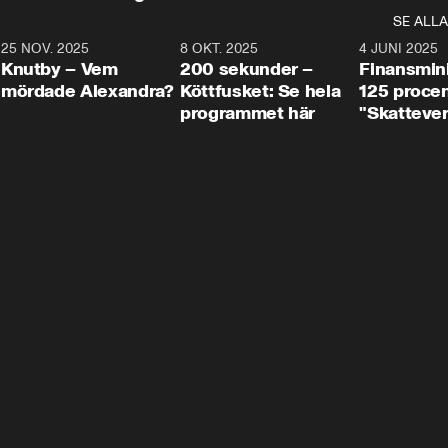
SE ALLA
3
25 NOV. 2025
31:05
8 OKT. 2025
4:29
4 JUNI 2025
Knutby – Vem
200 sekunder –
Finansmin
mördade Alexandra?
Köttfusket: Se hela
125 procent
programmet här
"Skattever
viktig uppg