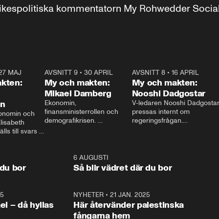
r inrikespolitiska kommentatorn My Rohwedder Soci
27 MAJ
3:51
AVSNITT 9
•
30 APRIL
24:00
AVSNITT 8
•
16 APRIL
25:1
kten:
My och makten:
My och makten:
Mikael Damberg
Nooshi Dadgostar
on
Ekonomin, 
V-ledaren Nooshi Dadgostar
finansministerrollen och 
pressas internt om 
onomin och 
demografikrisen. 
regeringsfrågan.

lisabeth 
Oppositionen ställs till svars 
I Aftonbladets 
ls till svars 
när Socialdemokraternas 
partiledarutfrågning ”My 
stern gästar 
Mikael Damberg gästar My 
och Makten” sätter hon ner 
My och Makten. 
och Makten. 
foten mot kritikerna:

1:06
6 AUGUSTI
1:0
– Vi ställer upp i val. Ska vi 
 du bor
Så blir vädret där du bor
vara med så sitter vi förstås 
25
1:22
NYHETER
•
21 JAN. 2025
0:5
ael – då hyllas
Här återvänder palestinska
fångarna hem