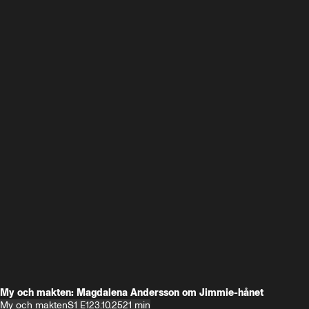
My och makten: Magdalena Andersson om Jimmie-hånet
My och makten
S1 E1
23.10.25
21 min