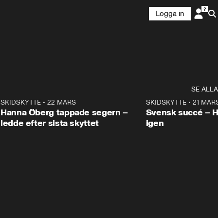
Logga in
SE ALLA
9
SKIDSKYTTE
•
22 MARS
0:55
SKIDSKYTTE
•
21 MAR
Hanna Öberg tappade segern –
Svensk succé – 
ledde efter sista skyttet
igen