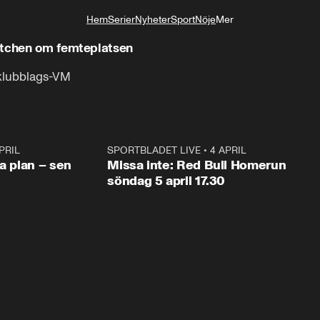
Hem
Serier
Nyheter
Sport
Nöje
Mer
Livsstil
atchen om femteplatsen
a klubblags-VM
PRIL
1:03
SPORTBLADET LIVE
•
4 APRIL
1:0
va plan – sen
Missa inte: Red Bull Homerun
söndag 5 april 17.30