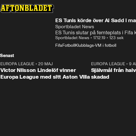
ES Tunis körde över Al Sadd i m
Sportbladet News
ES Tunis slutar på femteplats i Fif
Sportbladet News
•
17.12.19
•
123 sek
Fifa
Fotboll
Klubblags-VM i fotboll
Senast
EUROPA LEAGUE
•
20 MAJ
1:32
EUROPA LEAGUE
•
9 A
Victor Nilsson Lindelöf vinner
Självmål från hal
Europa League med sitt Aston Villa
skadad