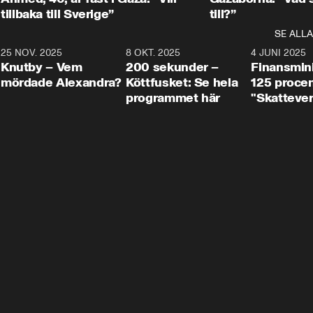
tillbaka till Sverige”
till?”
SE ALLA
3
25 NOV. 2025
31:05
8 OKT. 2025
4:29
4 JUNI 2025
Knutby – Vem
200 sekunder –
Finansmin
mördade Alexandra?
Köttfusket: Se hela
125 procent
programmet här
"Skattever
viktig uppg