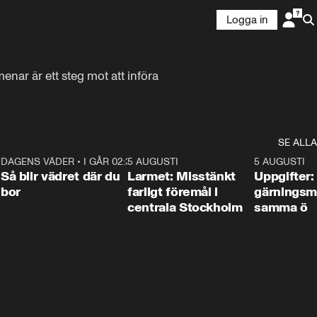
Logga in
nar är ett steg mot att införa 
SE ALLA
1
DAGENS VÄDER
•
I GÅR 02:30
1:06
5 AUGUSTI
0:35
5 AUGUSTI
Så blir vädret där du
Larmet: Misstänkt
Uppgifter:
bor
farligt föremål i
gärningsm
centrala Stockholm
samma ö