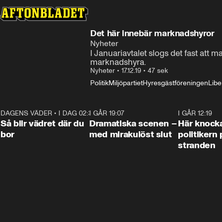
Det här innebär marknadshyror
Nyheter
I Januariavtalet slogs det fast att 
marknadshyra.
Nyheter
•
17.12.19
•
47 sek
Politik
Miljöpartiet
Hyresgästföreningen
Libe
DAGENS VÄDER
•
I DAG 02:30
1:06
I GÅR 19:07
0:42
I GÅR 12:19
Så blir vädret där du
Dramatiska scenen –
Här knock
bor
med mirakulöst slut
politikern 
stranden