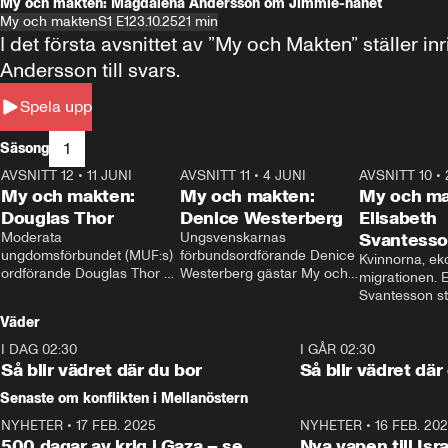
My och makten: Magdalena Andersson om Jimmie-hånet
My och makten
S1 E1
23.10.25
21 min
I det första avsnittet av ”My och Makten” ställe
Andersson till svars.
Spela upp
1
Säsong
AVSNITT 12
•
11 JUNI
26:27
AVSNITT 11
•
4 JUNI
23:40
AVSNITT 10
•
My och makten:
My och makten:
My och ma
Douglas Thor
Denice Westerberg
Elisabeth
Moderata 
Ungsvenskarnas 
Svantess
ungdomsförbundet (MUF:s) 
förbundsordförande Denice 
Kvinnorna, ek
ordförande Douglas Thor 
Westerberg gästar My och 
migrationen. E
gästar My och makten. I 
makten. I avsnittet 
Svantesson stäl
avsnittet diskuteras 
diskuteras migrationsfrågan 
när finansmini
Väder
tonårsutvisningarna och hur 
och hur SD ska locka 
Moderaterna ska locka 
kvinnliga väljare. 
I DAG 02:30
1:06
I GÅR 02:30
väljare till valet i höst. 
Så blir vädret där du bor
Så blir vädret där
Senaste om konflikten i Mellanöstern
NYHETER
•
17 FEB. 2025
0:45
NYHETER
•
16 FEB. 20
500 dagar av krig i Gaza – se
Nya vapen till Isr