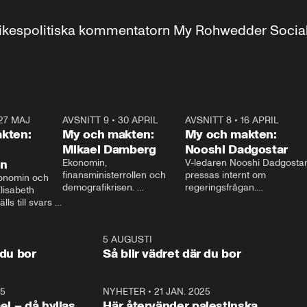
r inrikespolitiska kommentatorn My Rohwedder Soci
27 MAJ
3:51
AVSNITT 9
•
30 APRIL
24:00
AVSNITT 8
•
16 APRIL
25:1
kten:
My och makten:
My och makten:
Mikael Damberg
Nooshi Dadgostar
on
Ekonomin, 
V-ledaren Nooshi Dadgostar
finansministerrollen och 
pressas internt om 
onomin och 
demografikrisen. 
regeringsfrågan.

lisabeth 
Oppositionen ställs till svars 
I Aftonbladets 
ls till svars 
när Socialdemokraternas 
partiledarutfrågning ”My 
stern gästar 
Mikael Damberg gästar My 
och Makten” sätter hon ner 
My och Makten. 
och Makten. 
foten mot kritikerna:

1:06
5 AUGUSTI
1:0
– Vi ställer upp i val. Ska vi 
 du bor
Så blir vädret där du bor
vara med så sitter vi förstås 
25
1:22
NYHETER
•
21 JAN. 2025
0:5
ael – då hyllas
Här återvänder palestinska