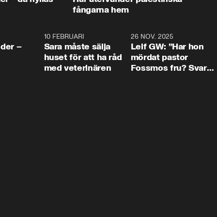
fångarna hem
4:24
10 FEBRUARI
4:13
26 NOV. 2025
8:1
der –
Sara måste sälja
Leif GW: ”Har hon
huset för att ha råd
mördat pastor
med veterinären
Fossmos fru? Svar
nej.”