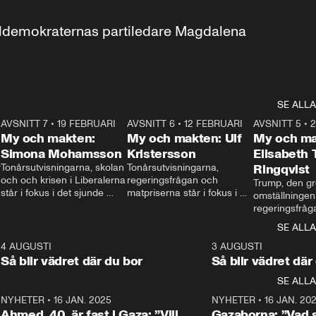
aldemokraternas partiledare Magdalena 
SE ALLA
7
AVSNITT 7
•
19 FEBRUARI
24:30
AVSNITT 6
•
12 FEBRUARI
27:30
AVSNITT 5
•
My och makten:
My och makten: Ulf
My och ma
Simona Mohamsson
Kristersson
Elisabeth
 
Tonårsutvisningarna, skolan 
Tonårsutvisningarna, 
Ringqvist
och och krisen i Liberalerna 
regeringsfrågan och 
Trump, den gr
står i fokus i det sjunde 
matpriserna står i fokus i 
omställningen
avsnittet av ”My och 
det sjätte avsnittet av ”My 
regeringsfråga
makten”. Se när 
och makten”. Se när 
centrum i det 
SE ALLA
Aftonbladets inrikespolitiska 
Aftonbladets inrikespolitiska 
avsnittet av ”
kommentator My 
kommentator My 
6
4 AUGUSTI
1:06
3 AUGUSTI
Makten”. Se nä
Rohwedder ställer 
Rohwedder ställer 
Så blir vädret där du bor
Så blir vädret där
Aftonbladets in
utbildnings- och 
statsminister Ulf Kristersson 
kommentator 
SE ALLA
integrationsminister Simona 
till svars.
Rohwedder stäl
Mohamsson till svars.
Centerpartiets
2
NYHETER
•
16 JAN. 2025
1:01
NYHETER
•
16 JAN. 20
Thand Ring till
Ahmed, 40, är fast i Gaza: ”Vill
Gazaborna: ”Vad s