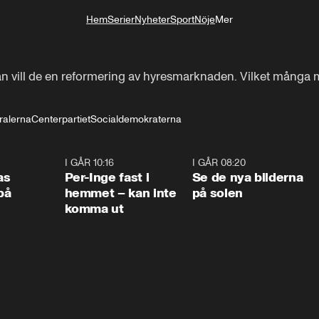
Hem
Serier
Nyheter
Sport
Nöje
Mer
Livsstil
man vill de en reformering av hyresmarknaden. Vilket många me
ralerna
Centerpartiet
Socialdemokraterna
0:45
I GÅR 10:16
1:26
I GÅR 08:20
0:3
as
Per-Inge fast i
Se de nya bilderna
på
hemmet – kan inte
på solen
komma ut