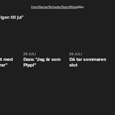
Hem
Serier
Nyheter
Sport
Nöje
Mer
Livsstil
gen till jul"
1:02
29 JULI
0:41
29 JULI
0:3
at med
Dara: ”Jag är som
Då tar sommaren
rar”
Pippi”
slut