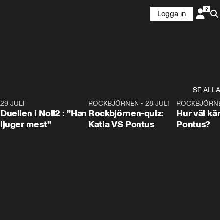
Logga in
SE ALLA
9
29 JULI
0:47
ROCKBJÖRNEN
•
28 JULI
0:15
ROCKBJÖRN
Duellen i Noll2 : ”Han
Rockbjörnen-quiz:
Hur väl kä
ljuger mest”
Katia VS Pontus
Pontus?