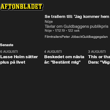
Se trailern till: "Jag kommer hem i
Nöje
Tävlar om Guldbaggens publikpris
Nöje
•
17.12.19
•
122 sek
Filmtrailers
Peter Jöback
Guldbaggegalan
Senaste
6 AUGUSTI
1:04
4 AUGUSTI
0:24
3 AUGUSTI
Lasse Holm sätter
Beskedet om nästa
This or th
plus på livet
år: ”Bestämt mig”
Dara: ”Väg