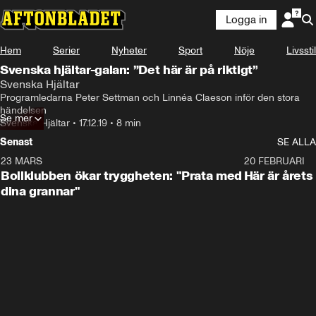
Logga in
Hem
Serier
Nyheter
Sport
Nöje
Livsstil
Svenska hjältar-galan: ”Det här är på riktigt”
Svenska Hjältar
Programledarna Peter Settman och Linnéa Claeson inför den stora 
händelsen
Se mer
Svenska Hjältar
•
17.12.19
•
8 min
Senast
SE ALLA
23 MARS
1:27
20 FEBRUARI
Bollklubben ökar tryggheten: "Prata med
Här är årets
dina grannar"