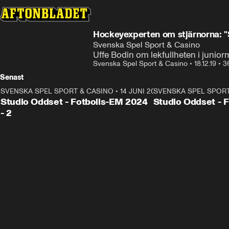
Annons
Läs mer här
Annons från Svenska Spel Sport & C
Hockeyexperten om stjärnorna: "
Svenska Spel Sport & Casino
Uffe Bodin om lekfullheten i junior
Svenska Spel Sport & Casino
•
18.12.19
•
3
Senast
SVENSKA SPEL SPORT & CASINO
•
14 JUNI 2024
23:09
SVENSKA SPEL SPORT
ANNONS
Studio Oddset - Fotbolls-EM 2024
Studio Oddset - 
- 2