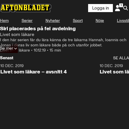
Logga in
Hem
Serier
Nyheter
Sport
Nöje
Livsstil
Siri placerades på fel avdelning
Livet som läkare
- Det är ganska vanligt att det blir så,
I den här serien får du lära känna de tre läkarna Hannah, Ioannis och 
Jonas i deras liv som läkare både på och utanför jobbet.
Se mer
Livet som läkare
•
10.12.19
•
15 min
Senast
SE ALLA
10 DEC. 2019
14:27
10 DEC. 2019
Livet som läkare – avsnitt 4
Livet som lä