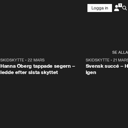
Logga in
SE ALLA
9
SKIDSKYTTE
•
22 MARS
0:55
SKIDSKYTTE
•
21 MAR
Hanna Öberg tappade segern –
Svensk succé – 
ledde efter sista skyttet
igen