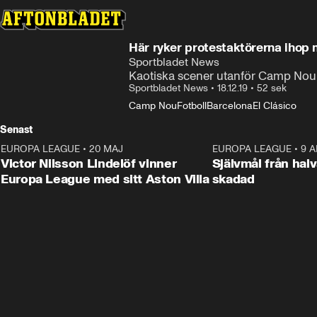
Här ryker protestaktörerna ihop
Sportbladet News
Kaotiska scener utanför Camp Nou 
Sportbladet News
•
18.12.19
•
52 sek
Camp Nou
Fotboll
Barcelona
El Clásico
Senast
EUROPA LEAGUE
•
20 MAJ
1:32
EUROPA LEAGUE
•
9 A
Victor Nilsson Lindelöf vinner
Självmål från hal
Europa League med sitt Aston Villa
skadad