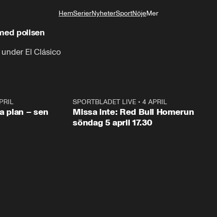
Hem
Serier
Nyheter
Sport
Nöje
Mer
Livsstil
 med polisen
under El Clásico
PRIL
1:03
SPORTBLADET LIVE
•
4 APRIL
1:0
va plan – sen
Missa inte: Red Bull Homerun
söndag 5 april 17.30