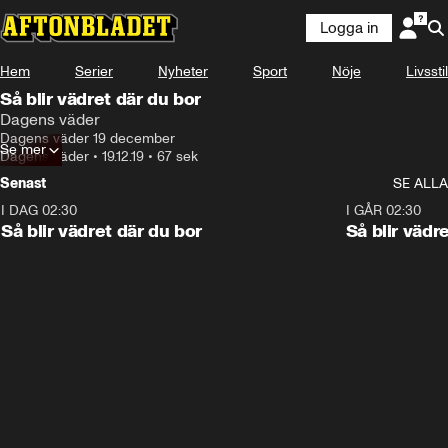
Logga in
Hem
Serier
Nyheter
Sport
Nöje
Livsstil
Så blir vädret där du bor
Dagens väder
Dagens väder 19 december
Se mer
Dagens väder
•
19.12.19
•
67 sek
Senast
SE ALLA
I DAG 02:30
1:06
I GÅR 02:30
Så blir vädret där du bor
Så blir vädr