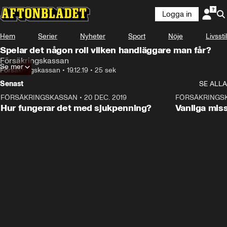
Logga in
Annons
Läs mer här!
Hem
Serier
Nyheter
Sport
Nöje
Livsstil
Annons från Försäkringskassan
Spelar det någon roll vilken handläggare man får?
Försäkringskassan
Se mer
Försäkringskassan
•
19.12.19
•
25 sek
Senast
SE ALLA
FÖRSÄKRINGSKASSAN
•
20 DEC. 2019
1:45
FÖRSÄKRINGS
ANNONS
Hur fungerar det med sjukpenning?
Vanliga mis