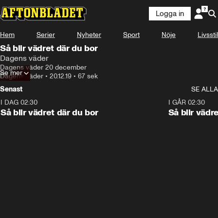
Logga in
Hem
Serier
Nyheter
Sport
Nöje
Livsstil
Så blir vädret där du bor
Dagens väder
Dagens väder 20 december
Se mer
Dagens väder
•
20.12.19
•
67 sek
Senast
SE ALLA
I DAG 02:30
1:06
I GÅR 02:30
Så blir vädret där du bor
Så blir vädr