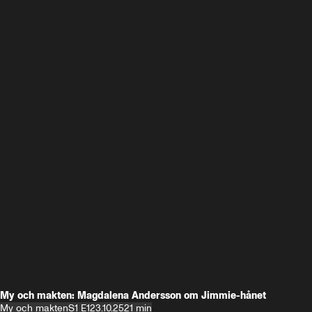
My och makten: Magdalena Andersson om Jimmie-hånet
My och makten
S1 E1
23.10.25
21 min