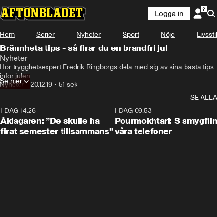
Logga in
Hem
Serier
Nyheter
Sport
Nöje
Livsstil
Brännheta tips - så firar du en brandfri jul
Nyheter
Hör trygghetsexpert Fredrik Ringborgs dela med sig av sina bästa tips 
inför julen.
Se mer
Nyheter
•
20.12.19
•
51 sek
SE ALLA
I DAG 14:26
1:54
I DAG 09:53
Åklagaren: ”De skulle ha
Pourmokhtari: S smygfil
firat semester tillsammans”
våra telefoner