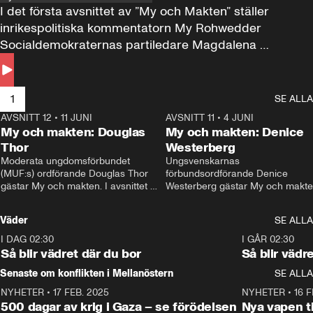
I det första avsnittet av ”My och Makten” ställer 
inrikespolitiska kommentatorn My Rohwedder 
Socialdemokraternas partiledare Magdalena 
Andersson till svars.
1
SE ALLA
AVSNITT 12
•
11 JUNI
26:27
AVSNITT 11
•
4 JUNI
2
My och makten: Douglas
My och makten: Denice
Thor
Westerberg
Moderata ungdomsförbundet 
Ungsvenskarnas 
(MUF:s) ordförande Douglas Thor 
förbundsordförande Denice 
gästar My och makten. I avsnittet 
Westerberg gästar My och makten.
diskuteras tonårsutvisningarna och 
avsnittet diskuteras migrationsfrå
hur Moderaterna ska locka väljare till 
och hur SD ska locka kvinnliga 
Väder
SE ALLA
valet i höst. 
väljare. 
I DAG 02:30
1:06
I GÅR 02:30
Så blir vädret där du bor
Så blir vädr
Senaste om konflikten i Mellanöstern
SE ALLA
NYHETER
•
17 FEB. 2025
0:45
NYHETER
•
16 F
500 dagar av krig i Gaza – se förödelsen
Nya vapen ti