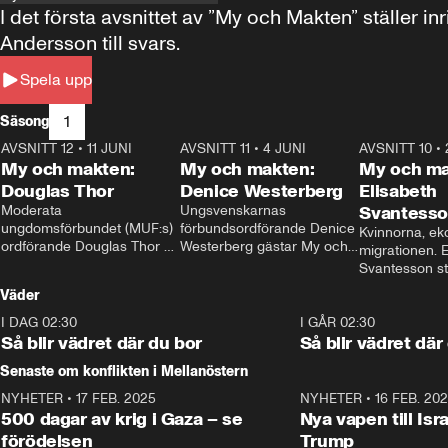
I det första avsnittet av ”My och Makten” ställe
Andersson till svars.
Spela upp
1
Säsong
AVSNITT 12
•
11 JUNI
26:27
AVSNITT 11
•
4 JUNI
23:40
AVSNITT 10
•
My och makten:
My och makten:
My och ma
Douglas Thor
Denice Westerberg
Elisabeth
Moderata 
Ungsvenskarnas 
Svantess
ungdomsförbundet (MUF:s) 
förbundsordförande Denice 
Kvinnorna, ek
ordförande Douglas Thor 
Westerberg gästar My och 
migrationen. E
gästar My och makten. I 
makten. I avsnittet 
Svantesson stäl
avsnittet diskuteras 
diskuteras migrationsfrågan 
när finansmini
Väder
tonårsutvisningarna och hur 
och hur SD ska locka 
Moderaterna ska locka 
kvinnliga väljare. 
I DAG 02:30
1:06
I GÅR 02:30
väljare till valet i höst. 
Så blir vädret där du bor
Så blir vädret där
Senaste om konflikten i Mellanöstern
NYHETER
•
17 FEB. 2025
0:45
NYHETER
•
16 FEB. 20
500 dagar av krig i Gaza – se
Nya vapen till Isr
förödelsen
Trump