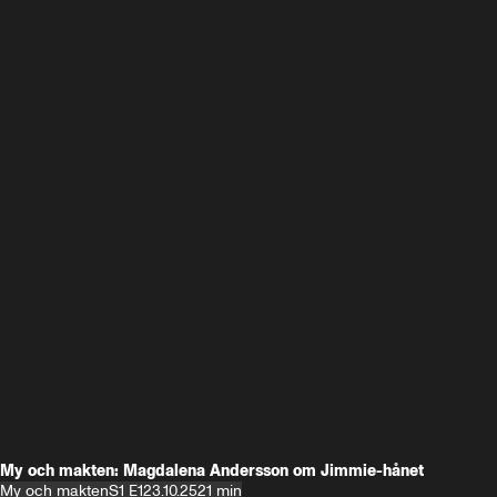
My och makten: Magdalena Andersson om Jimmie-hånet
My och makten
S1 E1
23.10.25
21 min