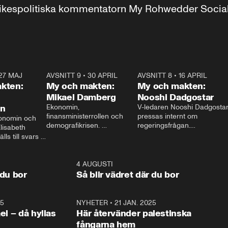
r inrikespolitiska kommentatorn My Rohwedder Soci
27 MAJ
3:51
AVSNITT 9
•
30 APRIL
24:00
AVSNITT 8
•
16 APRIL
25:1
kten:
My och makten:
My och makten:
Mikael Damberg
Nooshi Dadgostar
on
Ekonomin, 
V-ledaren Nooshi Dadgostar
finansministerrollen och 
pressas internt om 
onomin och 
demografikrisen. 
regeringsfrågan.

lisabeth 
Oppositionen ställs till svars 
I Aftonbladets 
ls till svars 
när Socialdemokraternas 
partiledarutfrågning ”My 
stern gästar 
Mikael Damberg gästar My 
och Makten” sätter hon ner 
My och Makten. 
och Makten. 
foten mot kritikerna:

1:06
4 AUGUSTI
1:0
– Vi ställer upp i val. Ska vi 
 du bor
Så blir vädret där du bor
vara med så sitter vi förstås 
25
1:22
NYHETER
•
21 JAN. 2025
0:5
ael – då hyllas
Här återvänder palestinska
fångarna hem