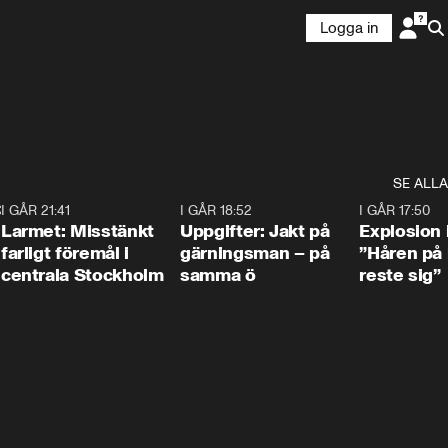
Logga in
SE ALLA
:30
6
I GÅR 21:41
0:35
I GÅR 18:52
0:33
I GÅR 17:50
Larmet: Misstänkt
Uppgifter: Jakt på
Explosion 
farligt föremål i
gärningsman – på
”Håren på
centrala Stockholm
samma ö
reste sig”