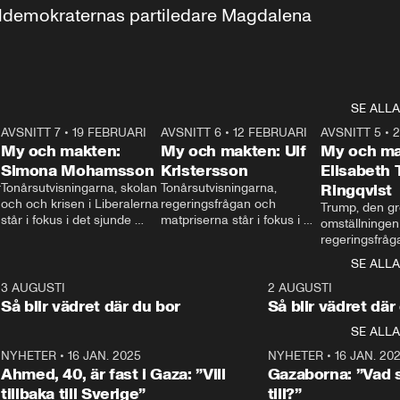
aldemokraternas partiledare Magdalena 
SE ALLA
7
AVSNITT 7
•
19 FEBRUARI
24:30
AVSNITT 6
•
12 FEBRUARI
27:30
AVSNITT 5
•
My och makten:
My och makten: Ulf
My och ma
Simona Mohamsson
Kristersson
Elisabeth
 
Tonårsutvisningarna, skolan 
Tonårsutvisningarna, 
Ringqvist
och och krisen i Liberalerna 
regeringsfrågan och 
Trump, den gr
står i fokus i det sjunde 
matpriserna står i fokus i 
omställningen
avsnittet av ”My och 
det sjätte avsnittet av ”My 
regeringsfråga
makten”. Se när 
och makten”. Se när 
centrum i det 
SE ALLA
Aftonbladets inrikespolitiska 
Aftonbladets inrikespolitiska 
avsnittet av ”
kommentator My 
kommentator My 
6
3 AUGUSTI
1:06
2 AUGUSTI
Makten”. Se nä
Rohwedder ställer 
Rohwedder ställer 
Så blir vädret där du bor
Så blir vädret där
Aftonbladets in
utbildnings- och 
statsminister Ulf Kristersson 
kommentator 
SE ALLA
integrationsminister Simona 
till svars.
Rohwedder stäl
Mohamsson till svars.
Centerpartiets
2
NYHETER
•
16 JAN. 2025
1:01
NYHETER
•
16 JAN. 20
Thand Ring till
Ahmed, 40, är fast i Gaza: ”Vill
Gazaborna: ”Vad s
tillbaka till Sverige”
till?”