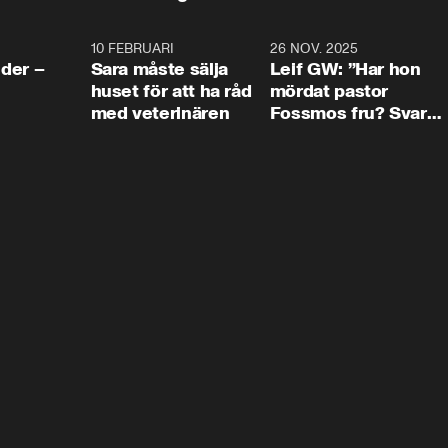
4:24
10 FEBRUARI
4:13
26 NOV. 2025
8:1
der –
Sara måste sälja
Leif GW: ”Har hon
huset för att ha råd
mördat pastor
med veterinären
Fossmos fru? Svar
nej.”