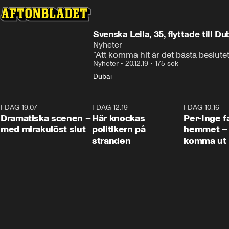
Svenska Leila, 35, flyttade till Du
Nyheter
”Att komma hit är det bästa beslutet 
Nyheter
•
20.12.19
•
175 sek
Dubai
I DAG 19:07
0:42
I DAG 12:19
0:45
I DAG 10:16
Dramatiska scenen –
Här knockas
Per-Inge fa
med mirakulöst slut
politikern på
hemmet – 
stranden
komma ut