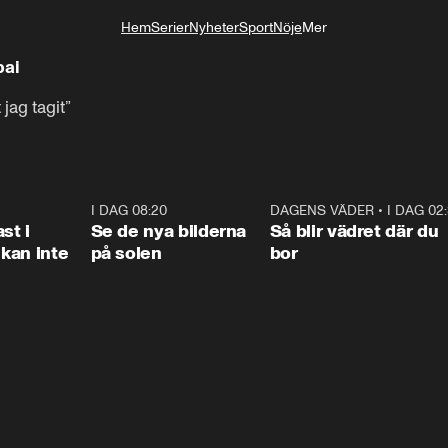
Hem
Serier
Nyheter
Sport
Nöje
Mer
Livsstil
bai
jag tagit”
1:26
I DAG 08:20
0:31
DAGENS VÄDER
•
I DAG 02
1:0
st i
Se de nya bilderna
Så blir vädret där du
kan inte
på solen
bor