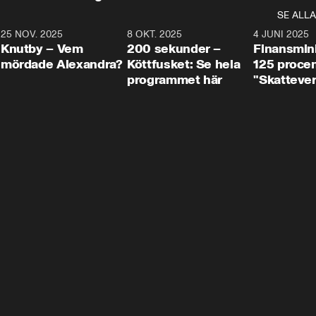
SE ALLA
3
25 NOV. 2025
31:05
8 OKT. 2025
4:29
4 JUNI 2025
Knutby – Vem
200 sekunder –
Finansmin
mördade Alexandra?
Köttfusket: Se hela
125 procent
programmet här
"Skattever
viktig uppg