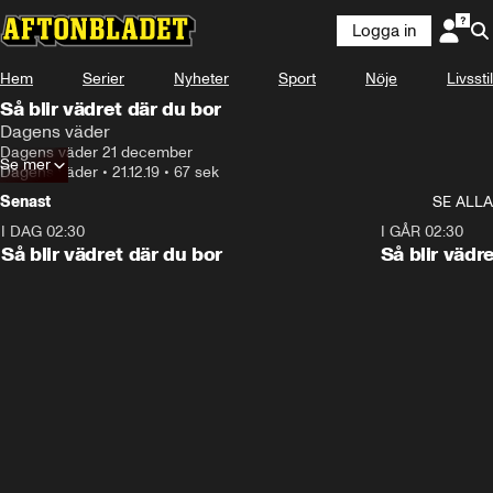
Logga in
Hem
Serier
Nyheter
Sport
Nöje
Livsstil
Så blir vädret där du bor
Dagens väder
Dagens väder 21 december
Se mer
Dagens väder
•
21.12.19
•
67 sek
Senast
SE ALLA
I DAG 02:30
1:06
I GÅR 02:30
Så blir vädret där du bor
Så blir vädr