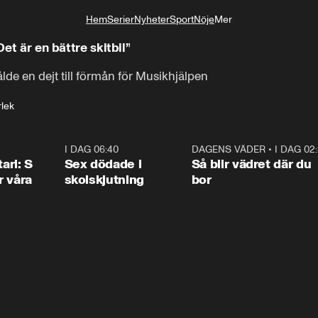
Hem
Serier
Nyheter
Sport
Nöje
Mer
Livsstil
Det är en bättre skitbil”
lde en dejt till förmån för Musikhjälpen
lek
1:36
I DAG 06:40
0:47
DAGENS VÄDER
•
I DAG 02
1:0
ari: S
Sex dödade i
Så blir vädret där du
r våra
skolskjutning
bor