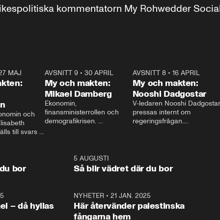
r inrikespolitiska kommentatorn My Rohwedder Soci
27 MAJ
3:51
AVSNITT 9
•
30 APRIL
24:00
AVSNITT 8
•
16 APRIL
25:1
kten:
My och makten:
My och makten:
Mikael Damberg
Nooshi Dadgostar
on
Ekonomin, 
V-ledaren Nooshi Dadgostar
finansministerrollen och 
pressas internt om 
onomin och 
demografikrisen. 
regeringsfrågan.

lisabeth 
Oppositionen ställs till svars 
I Aftonbladets 
ls till svars 
när Socialdemokraternas 
partiledarutfrågning ”My 
stern gästar 
Mikael Damberg gästar My 
och Makten” sätter hon ner 
My och Makten. 
och Makten. 
foten mot kritikerna:

1:06
5 AUGUSTI
1:0
– Vi ställer upp i val. Ska vi 
 du bor
Så blir vädret där du bor
vara med så sitter vi förstås 
25
1:22
NYHETER
•
21 JAN. 2025
0:5
ael – då hyllas
Här återvänder palestinska
fångarna hem