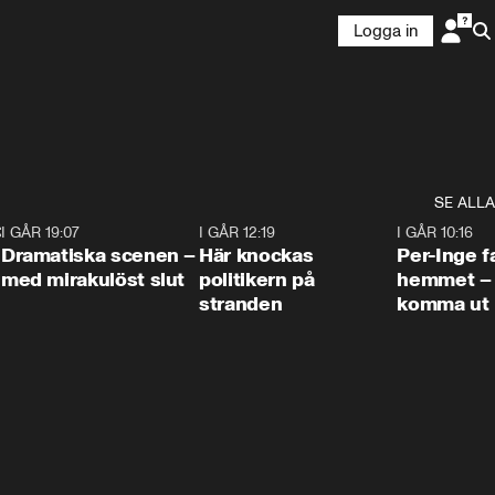
Logga in
SE ALLA
:30
6
I GÅR 19:07
0:42
I GÅR 12:19
0:45
I GÅR 10:16
Dramatiska scenen –
Här knockas
Per-Inge fa
med mirakulöst slut
politikern på
hemmet – 
stranden
komma ut