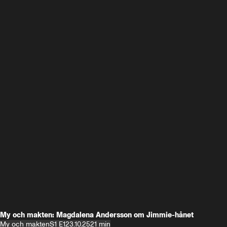
My och makten: Magdalena Andersson om Jimmie-hånet
My och makten
S1 E1
23.10.25
21 min