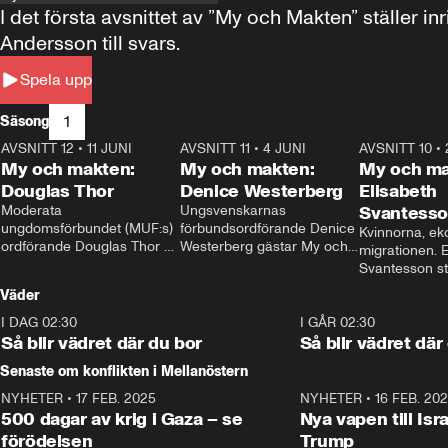
I det första avsnittet av ”My och Makten” ställe
Andersson till svars.
Spela upp
1
Säsong
AVSNITT 12
•
11 JUNI
26:27
AVSNITT 11
•
4 JUNI
23:40
AVSNITT 10
•
My och makten:
My och makten:
My och ma
Douglas Thor
Denice Westerberg
Elisabeth
Moderata 
Ungsvenskarnas 
Svantess
ungdomsförbundet (MUF:s) 
förbundsordförande Denice 
Kvinnorna, ek
ordförande Douglas Thor 
Westerberg gästar My och 
migrationen. E
gästar My och makten. I 
makten. I avsnittet 
Svantesson stäl
avsnittet diskuteras 
diskuteras migrationsfrågan 
när finansmini
Väder
tonårsutvisningarna och hur 
och hur SD ska locka 
Moderaterna ska locka 
kvinnliga väljare. 
I DAG 02:30
1:06
I GÅR 02:30
väljare till valet i höst. 
Så blir vädret där du bor
Så blir vädret där
Senaste om konflikten i Mellanöstern
NYHETER
•
17 FEB. 2025
0:45
NYHETER
•
16 FEB. 20
500 dagar av krig i Gaza – se
Nya vapen till Isr
förödelsen
Trump