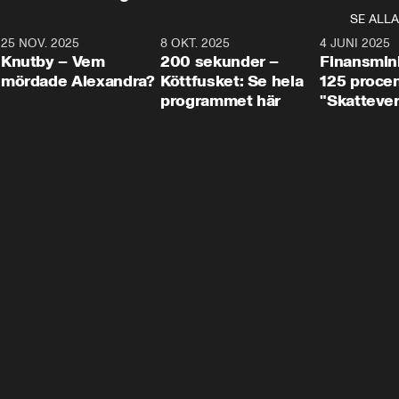
SE ALLA
3
25 NOV. 2025
31:05
8 OKT. 2025
4:29
4 JUNI 2025
Knutby – Vem
200 sekunder –
Finansmin
mördade Alexandra?
Köttfusket: Se hela
125 procent
programmet här
"Skattever
viktig uppg