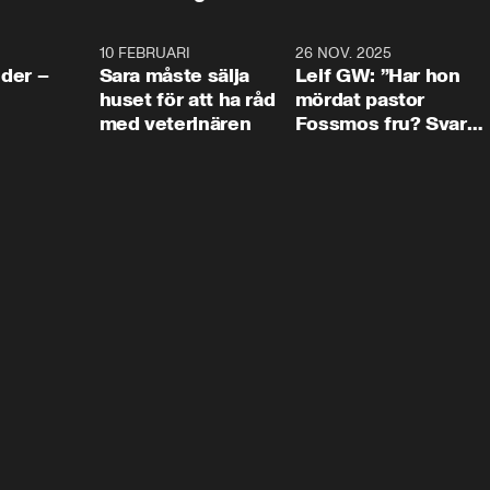
4:24
10 FEBRUARI
4:13
26 NOV. 2025
8:1
der –
Sara måste sälja
Leif GW: ”Har hon
huset för att ha råd
mördat pastor
med veterinären
Fossmos fru? Svar
nej.”