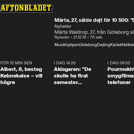
Märta, 27, sålde dejt för 10 500: ”
Nyheter
Märta Waldrop, 27, från Göteborg så
Nyheter
•
21.12.19
•
70 sek
Musikhjälpen
Göteborg
Dejting
Kärlek
Nätkär
FÖR 10 MIN SEN
0:54
I DAG 14:26
1:54
I DAG 09:53
Albert, 8, besteg
Åklagaren: ”De
Pourmokht
Kebnekaise – vill
skulle ha firat
smygfilma
högre
semester
telefoner
tillsammans”