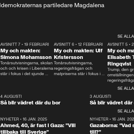
aldemokraternas partiledare Magdalena 
SE ALLA
7
AVSNITT 7
•
19 FEBRUARI
24:30
AVSNITT 6
•
12 FEBRUARI
27:30
AVSNITT 5
•
My och makten:
My och makten: Ulf
My och ma
Simona Mohamsson
Kristersson
Elisabeth
 
Tonårsutvisningarna, skolan 
Tonårsutvisningarna, 
Ringqvist
och och krisen i Liberalerna 
regeringsfrågan och 
Trump, den gr
står i fokus i det sjunde 
matpriserna står i fokus i 
omställningen
avsnittet av ”My och 
det sjätte avsnittet av ”My 
regeringsfråga
makten”. Se när 
och makten”. Se när 
centrum i det 
SE ALLA
Aftonbladets inrikespolitiska 
Aftonbladets inrikespolitiska 
avsnittet av ”
kommentator My 
kommentator My 
6
4 AUGUSTI
1:06
3 AUGUSTI
Makten”. Se nä
Rohwedder ställer 
Rohwedder ställer 
Så blir vädret där du bor
Så blir vädret där
Aftonbladets in
utbildnings- och 
statsminister Ulf Kristersson 
kommentator 
SE ALLA
integrationsminister Simona 
till svars.
Rohwedder stäl
Mohamsson till svars.
Centerpartiets
2
NYHETER
•
16 JAN. 2025
1:01
NYHETER
•
16 JAN. 20
Thand Ring till
Ahmed, 40, är fast i Gaza: ”Vill
Gazaborna: ”Vad s
tillbaka till Sverige”
till?”