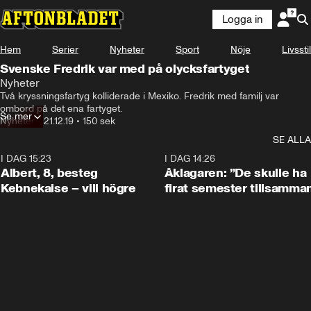
Logga in
Hem
Serier
Nyheter
Sport
Nöje
Livsstil
Svenske Fredrik var med på olycksfartyget
Nyheter
Två kryssningsfartyg kolliderade i Mexiko. Fredrik med familj var 
ombord på det ena fartyget.
Se mer
Nyheter
•
21.12.19
•
150 sek
SE ALLA
I DAG 15:23
0:54
I DAG 14:26
Albert, 8, besteg
Åklagaren: ”De skulle ha
Kebnekaise – vill högre
firat semester tillsamma