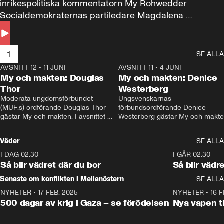
inrikespolitiska kommentatorn My Rohwedder 
Socialdemokraternas partiledare Magdalena 
Andersson till svars.
1
SE ALLA
AVSNITT 12
•
11 JUNI
26:27
AVSNITT 11
•
4 JUNI
2
My och makten: Douglas
My och makten: Denice
Thor
Westerberg
Moderata ungdomsförbundet 
Ungsvenskarnas 
(MUF:s) ordförande Douglas Thor 
förbundsordförande Denice 
gästar My och makten. I avsnittet 
Westerberg gästar My och makten.
diskuteras tonårsutvisningarna och 
avsnittet diskuteras migrationsfrå
hur Moderaterna ska locka väljare till 
och hur SD ska locka kvinnliga 
Väder
SE ALLA
valet i höst. 
väljare. 
I DAG 02:30
1:06
I GÅR 02:30
Så blir vädret där du bor
Så blir vädr
Senaste om konflikten i Mellanöstern
SE ALLA
NYHETER
•
17 FEB. 2025
0:45
NYHETER
•
16 F
500 dagar av krig i Gaza – se förödelsen
Nya vapen ti