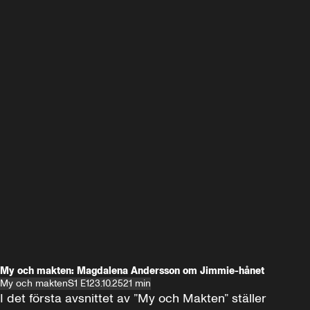
My och makten: Magdalena Andersson om Jimmie-hånet
My och makten
S1 E1
23.10.25
21 min
I det första avsnittet av ”My och Makten” ställer 