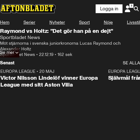
Logga in
Hem
Serier
Nyheter
Sport
Nöje
Livsstil
Raymond vs Holtz: ”Det gör han på en dejt”
Sportbladet News
Möt stjärnorna i svenska juniorkronorna Lucas Raymond och 
Alexander Holtz
Se mer
Sportbladet News
•
22.12.19
•
162 sek
Senast
SE ALLA
EUROPA LEAGUE
•
20 MAJ
1:32
EUROPA LEAG
Victor Nilsson Lindelöf vinner Europa
Självmål frå
League med sitt Aston Villa