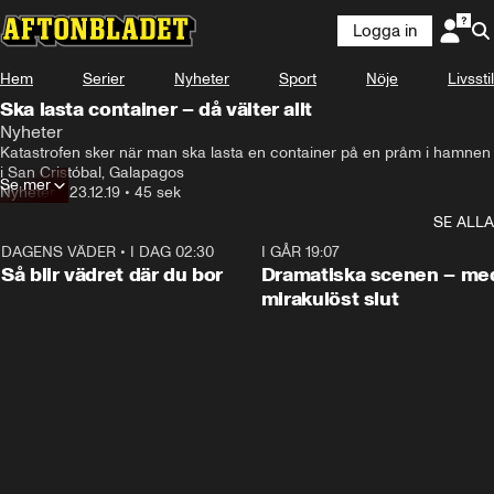
Logga in
Hem
Serier
Nyheter
Sport
Nöje
Livsstil
Ska lasta container – då välter allt
Nyheter
Katastrofen sker när man ska lasta en container på en pråm i hamnen 
i San Cristóbal, Galapagos
Se mer
Nyheter
•
23.12.19
•
45 sek
SE ALLA
DAGENS VÄDER
•
I DAG 02:30
1:06
I GÅR 19:07
Så blir vädret där du bor
Dramatiska scenen – me
mirakulöst slut