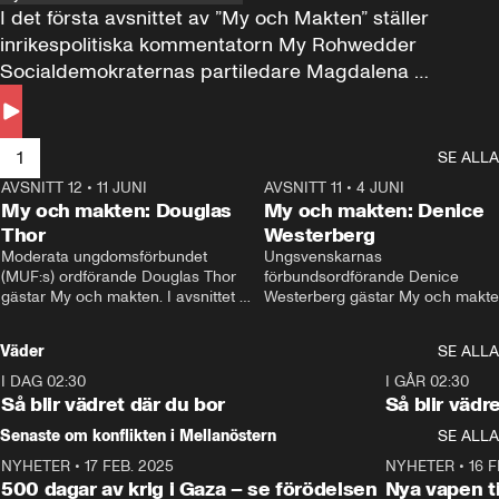
I det första avsnittet av ”My och Makten” ställer 
inrikespolitiska kommentatorn My Rohwedder 
Socialdemokraternas partiledare Magdalena 
Andersson till svars.
1
SE ALLA
AVSNITT 12
•
11 JUNI
26:27
AVSNITT 11
•
4 JUNI
2
My och makten: Douglas
My och makten: Denice
Thor
Westerberg
Moderata ungdomsförbundet 
Ungsvenskarnas 
(MUF:s) ordförande Douglas Thor 
förbundsordförande Denice 
gästar My och makten. I avsnittet 
Westerberg gästar My och makten.
diskuteras tonårsutvisningarna och 
avsnittet diskuteras migrationsfrå
hur Moderaterna ska locka väljare till 
och hur SD ska locka kvinnliga 
Väder
SE ALLA
valet i höst. 
väljare. 
I DAG 02:30
1:06
I GÅR 02:30
Så blir vädret där du bor
Så blir vädr
Senaste om konflikten i Mellanöstern
SE ALLA
NYHETER
•
17 FEB. 2025
0:45
NYHETER
•
16 F
500 dagar av krig i Gaza – se förödelsen
Nya vapen ti