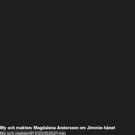
My och makten: Magdalena Andersson om Jimmie-hånet
My och makten
S1 E1
23.10.25
21 min