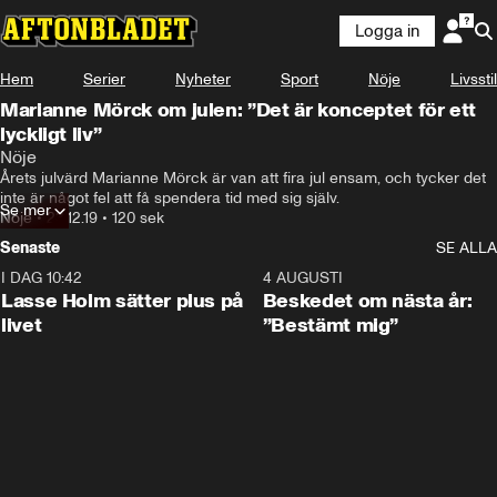
Logga in
Hem
Serier
Nyheter
Sport
Nöje
Livsstil
Marianne Mörck om julen: ”Det är konceptet för ett
lyckligt liv”
Nöje
Årets julvärd Marianne Mörck är van att fira jul ensam, och tycker det 
inte är något fel att få spendera tid med sig själv.
Se mer
Nöje
•
23.12.19
•
120 sek
Senaste
SE ALLA
I DAG 10:42
1:04
4 AUGUSTI
Lasse Holm sätter plus på
Beskedet om nästa år:
livet
”Bestämt mig”