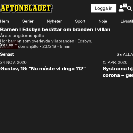
Logga in
Hem
Serier
Nyheter
Sport
Nöje
Livsstil
Barnen i Edsbyn berättar om branden i villan
Årets ungdomshjälte
Hör barnen som överlevde villabranden i Edsbyn.
Se mer
Årets ungdomshjälte
•
23.12.19
•
5 min
Senast
SE ALLA
24 NOV. 2020
1:31
13 APR. 2020
Gustav, 18: "Nu måste vi ringa 112"
Systrarna hj
corona – ge