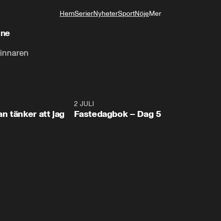
Hem
Serier
Nyheter
Sport
Nöje
Mer
Livsstil
gne
vinnaren
0:48
2 JULI
1:3
n tänker att jag
Fastedagbok – Dag 5