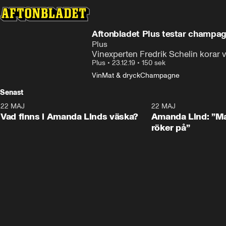
Aftonbladet Plus testar champa
Plus
Vinexperten Fredrik Schelin korar 
Plus
•
23.12.19
•
150 sek
Vin
Mat & dryck
Champagne
Senast
22 MAJ
0:59
22 MAJ
Plus
Plus
Vad finns i Amanda Linds väska?
Amanda Lind: ”Ma
röker på”