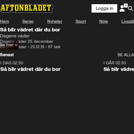
Logga in
Hem
Serier
Nyheter
Sport
Nöje
Livsstil
Så blir vädret där du bor
Dagens väder
Dagens väder 25 december
Se mer
Dagens väder
•
25.12.19
•
67 sek
Senast
SE ALLA
I DAG 02:30
1:06
I GÅR 02:30
Så blir vädret där du bor
Så blir vädr