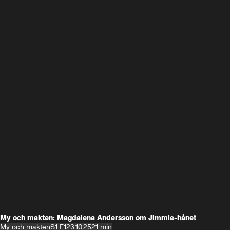
My och makten: Magdalena Andersson om Jimmie-hånet
My och makten
S1 E1
23.10.25
21 min