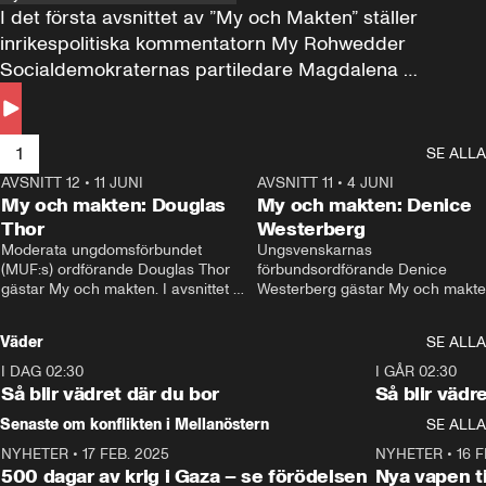
I det första avsnittet av ”My och Makten” ställer 
inrikespolitiska kommentatorn My Rohwedder 
Socialdemokraternas partiledare Magdalena 
Andersson till svars.
1
SE ALLA
AVSNITT 12
•
11 JUNI
26:27
AVSNITT 11
•
4 JUNI
2
My och makten: Douglas
My och makten: Denice
Thor
Westerberg
Moderata ungdomsförbundet 
Ungsvenskarnas 
(MUF:s) ordförande Douglas Thor 
förbundsordförande Denice 
gästar My och makten. I avsnittet 
Westerberg gästar My och makten.
diskuteras tonårsutvisningarna och 
avsnittet diskuteras migrationsfrå
hur Moderaterna ska locka väljare till 
och hur SD ska locka kvinnliga 
Väder
SE ALLA
valet i höst. 
väljare. 
I DAG 02:30
1:06
I GÅR 02:30
Så blir vädret där du bor
Så blir vädr
Senaste om konflikten i Mellanöstern
SE ALLA
NYHETER
•
17 FEB. 2025
0:45
NYHETER
•
16 F
500 dagar av krig i Gaza – se förödelsen
Nya vapen ti