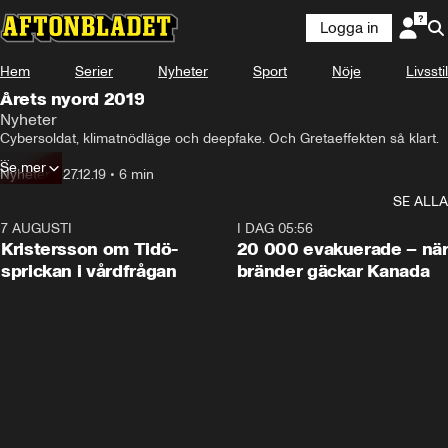
Logga in
Hem
Serier
Nyheter
Sport
Nöje
Livsstil
Årets nyord 2019
Nyheter
Cybersoldat, klimatnödläge och deepfake. Och Gretaeffekten så klart.

Se mer
Klimatångest och en oro för konflikt och bedrägerier verkar ha präglat 
Nyheter
•
27.12.19
•
6 min
vårt vårt språk under året, visar Språkrådets nyordslista för 2019.
SE ALLA
7 AUGUSTI
0:42
I DAG 05:56
Kristersson om Tidö-
20 000 evakuerade – nä
sprickan i vårdfrågan
bränder gäckar Kanada