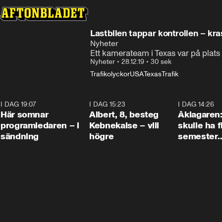
Lastbilen tappar kontrollen – krasc
Nyheter
Ett kamerateam i Texas var på plats f
Nyheter
•
28.12.19
•
30 sek
Trafikolyckor
USA
Texas
Trafik
I DAG 19:07
0:45
I DAG 15:23
0:54
I DAG 14:26
Här somnar
Albert, 8, besteg
Åklagaren
programledaren – i
Kebnekaise – vill
skulle ha f
sändning
högre
semester
tillsamma