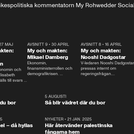
r inrikespolitiska kommentatorn My Rohwedder Soci
27 MAJ
3:51
AVSNITT 9
•
30 APRIL
24:00
AVSNITT 8
•
16 APRIL
25:1
kten:
My och makten:
My och makten:
Mikael Damberg
Nooshi Dadgostar
on
Ekonomin, 
V-ledaren Nooshi Dadgostar
finansministerrollen och 
pressas internt om 
onomin och 
demografikrisen. 
regeringsfrågan.

lisabeth 
Oppositionen ställs till svars 
I Aftonbladets 
ls till svars 
när Socialdemokraternas 
partiledarutfrågning ”My 
stern gästar 
Mikael Damberg gästar My 
och Makten” sätter hon ner 
My och Makten. 
och Makten. 
foten mot kritikerna:

1:06
5 AUGUSTI
1:0
– Vi ställer upp i val. Ska vi 
 du bor
Så blir vädret där du bor
vara med så sitter vi förstås 
25
1:22
NYHETER
•
21 JAN. 2025
0:5
ael – då hyllas
Här återvänder palestinska
fångarna hem