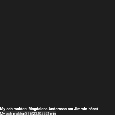
My och makten: Magdalena Andersson om Jimmie-hånet
My och makten
S1 E1
23.10.25
21 min