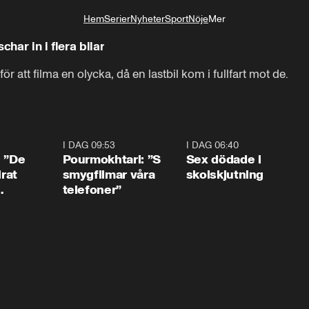
Hem
Serier
Nyheter
Sport
Nöje
Mer
Livsstil
har in i flera bilar
ör att filma en olycka, då en lastbil kom i fullfart mot de.
1:54
I DAG 09:53
1:36
I DAG 06:40
0:4
: ”De
Pourmokhtari: ”S
Sex dödade i
irat
smygfilmar våra
skolskjutning
telefoner”
ns”