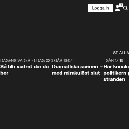
Logga in
SE ALLA
7
DAGENS VÄDER
•
I DAG 02:30
1:06
I GÅR 19:07
0:42
I GÅR 12:19
Så blir vädret där du
Dramatiska scenen –
Här knock
bor
med mirakulöst slut
politikern 
stranden