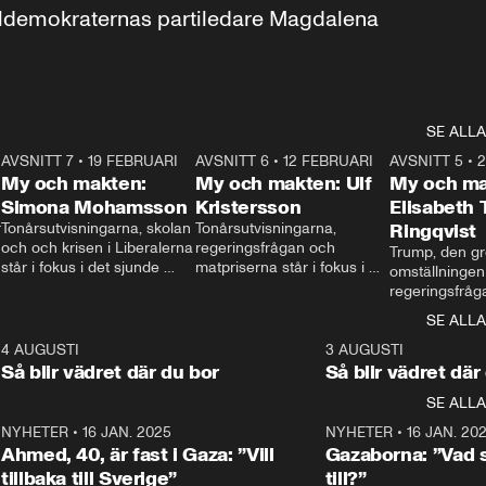
aldemokraternas partiledare Magdalena 
SE ALLA
7
AVSNITT 7
•
19 FEBRUARI
24:30
AVSNITT 6
•
12 FEBRUARI
27:30
AVSNITT 5
•
My och makten:
My och makten: Ulf
My och ma
Simona Mohamsson
Kristersson
Elisabeth
 
Tonårsutvisningarna, skolan 
Tonårsutvisningarna, 
Ringqvist
och och krisen i Liberalerna 
regeringsfrågan och 
Trump, den gr
står i fokus i det sjunde 
matpriserna står i fokus i 
omställningen
avsnittet av ”My och 
det sjätte avsnittet av ”My 
regeringsfråga
makten”. Se när 
och makten”. Se när 
centrum i det 
SE ALLA
Aftonbladets inrikespolitiska 
Aftonbladets inrikespolitiska 
avsnittet av ”
kommentator My 
kommentator My 
6
4 AUGUSTI
1:06
3 AUGUSTI
Makten”. Se nä
Rohwedder ställer 
Rohwedder ställer 
Så blir vädret där du bor
Så blir vädret där
Aftonbladets in
utbildnings- och 
statsminister Ulf Kristersson 
kommentator 
SE ALLA
integrationsminister Simona 
till svars.
Rohwedder stäl
Mohamsson till svars.
Centerpartiets
2
NYHETER
•
16 JAN. 2025
1:01
NYHETER
•
16 JAN. 20
Thand Ring till
Ahmed, 40, är fast i Gaza: ”Vill
Gazaborna: ”Vad s
tillbaka till Sverige”
till?”