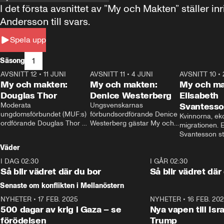
I det första avsnittet av ”My och Makten” ställe
Andersson till svars.
Spela upp
1
Säsong
AVSNITT 12
•
11 JUNI
26:27
AVSNITT 11
•
4 JUNI
23:40
AVSNITT 10
•
My och makten:
My och makten:
My och ma
Douglas Thor
Denice Westerberg
Elisabeth
Moderata 
Ungsvenskarnas 
Svantess
ungdomsförbundet (MUF:s) 
förbundsordförande Denice 
Kvinnorna, ek
ordförande Douglas Thor 
Westerberg gästar My och 
migrationen. E
gästar My och makten. I 
makten. I avsnittet 
Svantesson stäl
avsnittet diskuteras 
diskuteras migrationsfrågan 
när finansmini
Väder
tonårsutvisningarna och hur 
och hur SD ska locka 
Moderaterna ska locka 
kvinnliga väljare. 
I DAG 02:30
1:06
I GÅR 02:30
väljare till valet i höst. 
Så blir vädret där du bor
Så blir vädret där
Senaste om konflikten i Mellanöstern
NYHETER
•
17 FEB. 2025
0:45
NYHETER
•
16 FEB. 20
500 dagar av krig i Gaza – se
Nya vapen till Isr
förödelsen
Trump