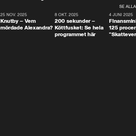
SE ALLA
3
25 NOV. 2025
31:05
8 OKT. 2025
4:29
4 JUNI 2025
Knutby – Vem
200 sekunder –
Finansmin
mördade Alexandra?
Köttfusket: Se hela
125 procent
programmet här
"Skattever
viktig uppg