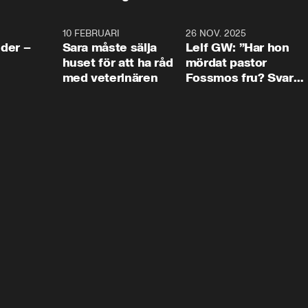
4:24
10 FEBRUARI
4:13
26 NOV. 2025
8:1
der –
Sara måste sälja
Leif GW: ”Har hon
huset för att ha råd
mördat pastor
med veterinären
Fossmos fru? Svar
nej.”