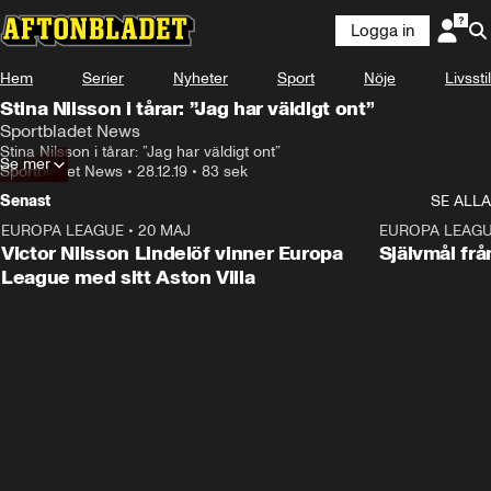
Logga in
Hem
Serier
Nyheter
Sport
Nöje
Livsstil
Stina Nilsson i tårar: ”Jag har väldigt ont”
Sportbladet News
Stina Nilsson i tårar: ”Jag har väldigt ont”
Se mer
Sportbladet News
•
28.12.19
•
83 sek
Senast
SE ALLA
EUROPA LEAGUE
•
20 MAJ
1:32
EUROPA LEAG
Victor Nilsson Lindelöf vinner Europa
Självmål frå
League med sitt Aston Villa