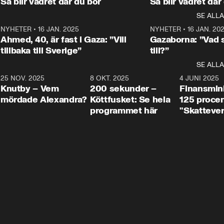
Så blir vädret där du bor
Så blir vädret där
Aftonbladets in
utbildnings- och 
statsminister Ulf Kristersson 
kommentator 
SE ALLA
integrationsminister Simona 
till svars.
Rohwedder stäl
Mohamsson till svars.
Centerpartiets
2
NYHETER
•
16 JAN. 2025
1:01
NYHETER
•
16 JAN. 20
Thand Ring till
Ahmed, 40, är fast i Gaza: ”Vill
Gazaborna: ”Vad s
tillbaka till Sverige”
till?”
SE ALLA
3
25 NOV. 2025
31:05
8 OKT. 2025
4:29
4 JUNI 2025
Knutby – Vem
200 sekunder –
Finansmin
mördade Alexandra?
Köttfusket: Se hela
125 procent
programmet här
"Skattever
viktig uppg