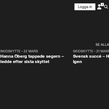
Logga in
SE ALLA
9
SKIDSKYTTE
•
22 MARS
0:55
SKIDSKYTTE
•
21 MAR
Hanna Öberg tappade segern –
Svensk succé – 
ledde efter sista skyttet
igen