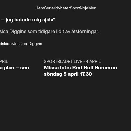
Hem
Serier
Nyheter
Sport
Nöje
Mer
Livsstil
n – jag hatade mig själv”
sica Diggins som tidigare lidit av ätstörningar.
dskidor
Jessica Diggins
PRIL
1:03
SPORTBLADET LIVE
•
4 APRIL
1:0
va plan – sen
Missa inte: Red Bull Homerun
söndag 5 april 17.30