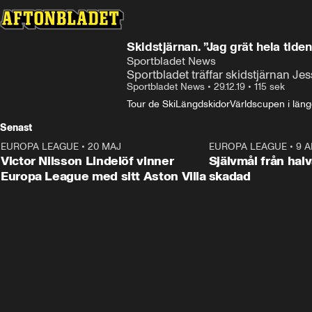
Skidstjärnan. ”Jag grät hela tide
Sportbladet News
Sportbladet träffar skidstjärnan Jes
Sportbladet News
•
29.12.19
•
115 sek
Tour de Ski
Längdskidor
Världscupen i läng
Senast
EUROPA LEAGUE
•
20 MAJ
1:32
EUROPA LEAGUE
•
9 A
Victor Nilsson Lindelöf vinner
Självmål från hal
Europa League med sitt Aston Villa
skadad