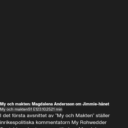
My och makten: Magdalena Andersson om Jimmie-hånet
My och makten
S1 E1
23.10.25
21 min
I det första avsnittet av ”My och Makten” ställer 
inrikespolitiska kommentatorn My Rohwedder 