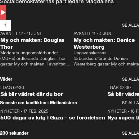
Socialdemokraternas partiledare Magdalena 
Andersson till svars.
1
SE ALLA
AVSNITT 12
•
11 JUNI
26:27
AVSNITT 11
•
4 JUNI
2
My och makten: Douglas
My och makten: Denice
Thor
Westerberg
Moderata ungdomsförbundet 
Ungsvenskarnas 
(MUF:s) ordförande Douglas Thor 
förbundsordförande Denice 
gästar My och makten. I avsnittet 
Westerberg gästar My och makten.
diskuteras tonårsutvisningarna och 
avsnittet diskuteras migrationsfrå
hur Moderaterna ska locka väljare till 
och hur SD ska locka kvinnliga 
Väder
SE ALLA
valet i höst. 
väljare. 
I DAG 02:30
1:06
I GÅR 02:30
Så blir vädret där du bor
Så blir vädr
Senaste om konflikten i Mellanöstern
SE ALLA
NYHETER
•
17 FEB. 2025
0:45
NYHETER
•
16 F
500 dagar av krig i Gaza – se förödelsen
Nya vapen ti
200 sekunder
SE ALLA