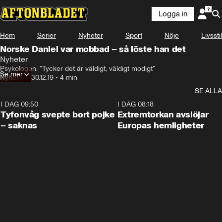
Logga in
Hem
Serier
Nyheter
Sport
Nöje
Livsstil
Norske Daniel var mobbad – så löste han det
Nyheter
Psykologen: "Tycker det är väldigt, väldigt modigt"
Se mer
Nyheter
•
30.12.19
•
4 min
SE ALLA
I DAG 09:50
0:53
I DAG 08:18
Tyfonvåg svepte bort pojke
Extremtorkan avslöjar
– saknas
Europas hemligheter