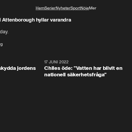
Hem
Serier
Nyheter
Sport
Nöje
Mer
Livsstil
 Attenborough hyllar varandra
day.
rg
0:55
17 JUNI 2022
0:2
 skydda jordens
Chiles öde: "Vatten har blivit en
nationell säkerhetsfråga"