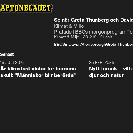
Se när Greta Thunberg och David
Klimat & Miljö
Pratade i BBCs morgonprogram To
Klimat & Miljö
•
30.12.19
•
91 sek
BBC
Sir David Attenborough
Greta Thunbe
Senast
19 JULI 2025
1:45
25 FEB. 2025
Är klimataktivister för barnens
Nytt försök – vill
skull: ”Människor blir berörda”
djur och natur