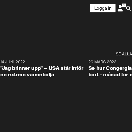
Logga in
SE ALLA
4
14 JUNI 2022
0:48
26 MARS 2022
”Jag brinner upp” – USA står inför
Se hur Congergla
en extrem värmebölja
bort - månad för