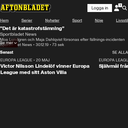
Logga in
Hem
Serier
Nyheter
Sport
Nöje
Livsstil
”Det är katastrofstämning”
Sportbladet News
Moa Lundgren och Maja Dahlqvist försonas efter fällnings-incidenten
Se mer
Sportbladet News
•
30.12.19
•
73 sek
Senast
SE ALLA
EUROPA LEAGUE
•
20 MAJ
1:32
EUROPA LEAG
Victor Nilsson Lindelöf vinner Europa
Självmål frå
League med sitt Aston Villa