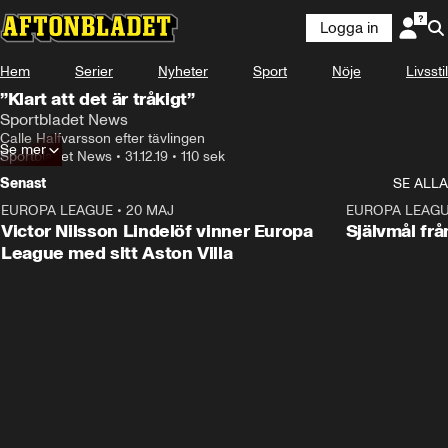
Logga in
Hem
Serier
Nyheter
Sport
Nöje
Livsstil
”Klart att det är tråkigt”
Sportbladet News
Calle Halfvarsson efter tävlingen
Se mer
Sportbladet News
•
31.12.19
•
110 sek
Senast
SE ALLA
EUROPA LEAGUE
•
20 MAJ
1:32
EUROPA LEAG
Victor Nilsson Lindelöf vinner Europa
Självmål frå
League med sitt Aston Villa