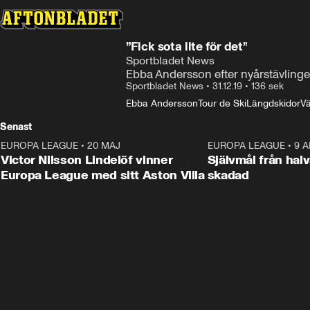
”Fick sota lite för det”
Sportbladet News
Ebba Andersson efter nyårstävlingen
Sportbladet News
•
31.12.19
•
136 sek
Ebba Andersson
Tour de Ski
Längdskidor
Vä
Senast
EUROPA LEAGUE
•
20 MAJ
1:32
EUROPA LEAGUE
•
9 A
Victor Nilsson Lindelöf vinner
Självmål från hal
Europa League med sitt Aston Villa
skadad