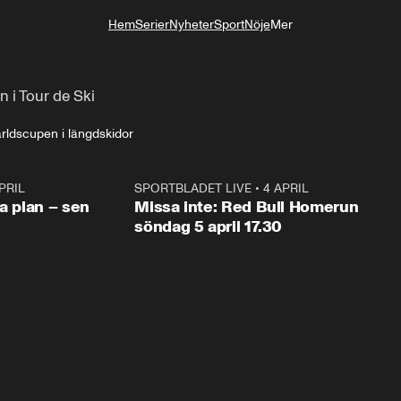
Hem
Serier
Nyheter
Sport
Nöje
Mer
Livsstil
 i Tour de Ski
rldscupen i längdskidor
PRIL
1:03
SPORTBLADET LIVE
•
4 APRIL
1:0
va plan – sen
Missa inte: Red Bull Homerun
söndag 5 april 17.30