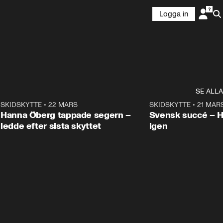
Logga in
SE ALLA
9
SKIDSKYTTE
•
22 MARS
0:55
SKIDSKYTTE
•
21 MAR
Hanna Öberg tappade segern –
Svensk succé – 
ledde efter sista skyttet
igen