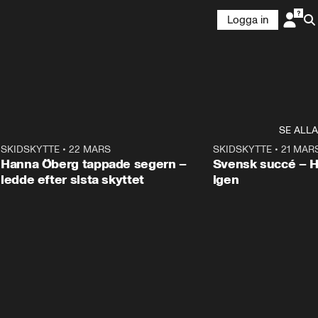
Logga in
SE ALLA
9
SKIDSKYTTE
•
22 MARS
0:55
SKIDSKYTTE
•
21 MAR
Hanna Öberg tappade segern –
Svensk succé – 
ledde efter sista skyttet
igen