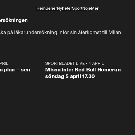
Hem
Serier
Nyheter
Sport
Nöje
Mer
Livsstil
dersökningen
ka på läkarundersökning inför sin återkomst till Milan.
PRIL
1:03
SPORTBLADET LIVE
•
4 APRIL
1:0
va plan – sen
Missa inte: Red Bull Homerun
söndag 5 april 17.30