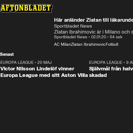
Här anländer Zlatan till läkarun
Sportbladet News
Zlatan Ibrahimovic är i Milano och s
Sportbladet News
•
02.01.20
•
64 sek
AC Milan
Zlatan Ibrahimovic
Fotboll
Senast
EUROPA LEAGUE
•
20 MAJ
1:32
EUROPA LEAGUE
•
9 A
Victor Nilsson Lindelöf vinner
Självmål från hal
Europa League med sitt Aston Villa
skadad