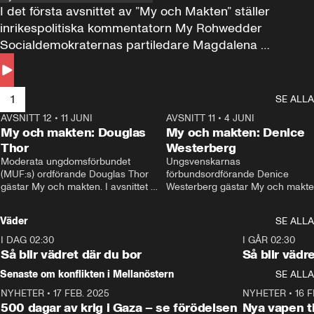
I det första avsnittet av ”My och Makten” ställer 
inrikespolitiska kommentatorn My Rohwedder 
Socialdemokraternas partiledare Magdalena 
Andersson till svars.
1
SE ALLA
AVSNITT 12
•
11 JUNI
26:27
AVSNITT 11
•
4 JUNI
2
My och makten: Douglas
My och makten: Denice
Thor
Westerberg
Moderata ungdomsförbundet 
Ungsvenskarnas 
(MUF:s) ordförande Douglas Thor 
förbundsordförande Denice 
gästar My och makten. I avsnittet 
Westerberg gästar My och makten.
diskuteras tonårsutvisningarna och 
avsnittet diskuteras migrationsfrå
hur Moderaterna ska locka väljare till 
och hur SD ska locka kvinnliga 
Väder
SE ALLA
valet i höst. 
väljare. 
I DAG 02:30
1:06
I GÅR 02:30
Så blir vädret där du bor
Så blir vädr
Senaste om konflikten i Mellanöstern
SE ALLA
NYHETER
•
17 FEB. 2025
0:45
NYHETER
•
16 F
500 dagar av krig i Gaza – se förödelsen
Nya vapen ti