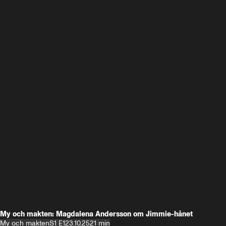
My och makten: Magdalena Andersson om Jimmie-hånet
My och makten
S1 E1
23.10.25
21 min