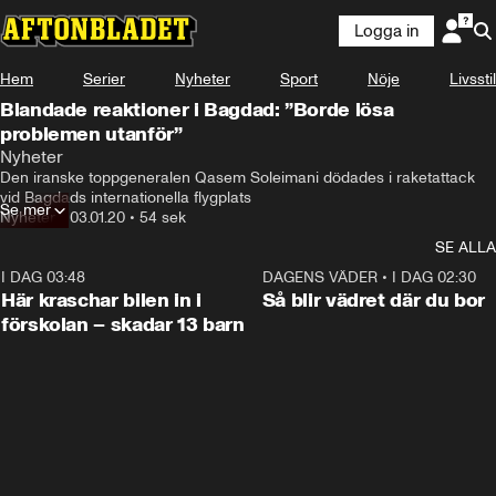
Logga in
Hem
Serier
Nyheter
Sport
Nöje
Livsstil
Blandade reaktioner i Bagdad: ”Borde lösa
problemen utanför”
Nyheter
Den iranske toppgeneralen Qasem Soleimani dödades i raketattack 
vid Bagdads internationella flygplats
Se mer
Nyheter
•
03.01.20
•
54 sek
SE ALLA
I DAG 03:48
0:29
DAGENS VÄDER
•
I DAG 02:30
Här kraschar bilen in i
Så blir vädret där du bor
förskolan – skadar 13 barn