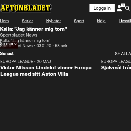
Logga in
Hem
Serier
Nyheter
Sport
Nöje
Livsstil
Kalla: ”Jag känner mig tom”
Sportbladet News
Kalla: ”Jag känner mig tom”
Se mer
Sportbladet News
•
03.01.20
•
58 sek
Senast
SE ALLA
EUROPA LEAGUE
•
20 MAJ
1:32
EUROPA LEAG
Victor Nilsson Lindelöf vinner Europa
Självmål frå
League med sitt Aston Villa