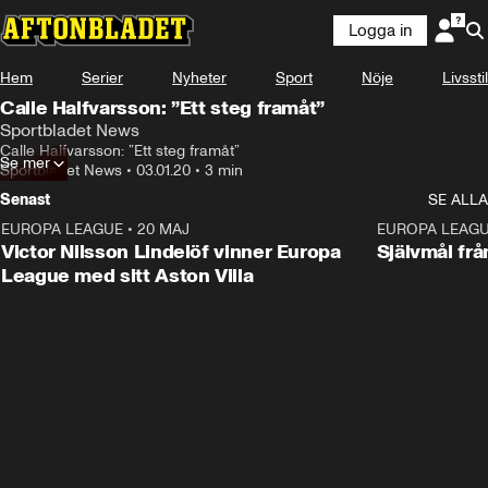
Logga in
Hem
Serier
Nyheter
Sport
Nöje
Livsstil
Calle Halfvarsson: ”Ett steg framåt”
Sportbladet News
Calle Halfvarsson: ”Ett steg framåt”
Se mer
Sportbladet News
•
03.01.20
•
3 min
Senast
SE ALLA
EUROPA LEAGUE
•
20 MAJ
1:32
EUROPA LEAG
Victor Nilsson Lindelöf vinner Europa
Självmål frå
League med sitt Aston Villa