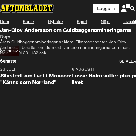
Logga in
Hem
Serier
Nyheter
Sport
Nöje
Livsstil
Jan-Olov Andersson om Guldbaggenomineringarna
Nöje
Årets Guldbaggenomineringar är klara. Filmrecensenten Jan-Olov 
Andersson berättar om de mest  väntade nomineringarna och mest 
Se mer
oväntade.
Nöje
•
08.01.20
•
132 sek
Senaste
SE ALLA
23 JULI
2:11
6 AUGUSTI
Silvstedt om livet i Monaco:
Lasse Holm sätter plus p
"Känns som Norrland"
livet