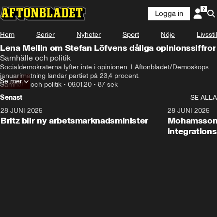
Logga in
Hem
Serier
Nyheter
Sport
Nöje
Livsstil
Lena Mellin om Stefan Löfvens dåliga opinionssiffror
Samhälle och politik
Socialdemokraterna lyfter inte i opinionen. I Aftonbladet/Demoskops 
januarimätning landar partiet på 23,4 procent.
Se mer
Samhälle och politik
•
09.01.20
•
87 sek
Senast
SE ALLA
28 JUNI 2025
1:48
28 JUNI 2025
Britz blir ny arbetsmarknadsminister
Mohamsson b
integration