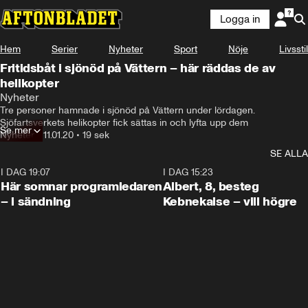
Logga in
Hem
Serier
Nyheter
Sport
Nöje
Livsstil
Fritidsbåt i sjönöd på Vättern – här räddas de av
helikopter
Nyheter
Tre personer hamnade i sjönöd på Vättern under lördagen. 
Sjöfartsverkets helikopter fick sättas in och lyfta upp dem
Se mer
Nyheter
•
11.01.20
•
19 sek
SE ALLA
I DAG 19:07
0:45
I DAG 15:23
Här somnar programledaren
Albert, 8, besteg
– i sändning
Kebnekaise – vill högre