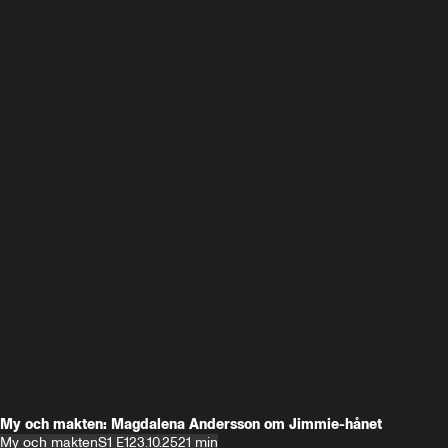
My och makten: Magdalena Andersson om Jimmie-hånet
My och makten
S1 E1
23.10.25
21 min