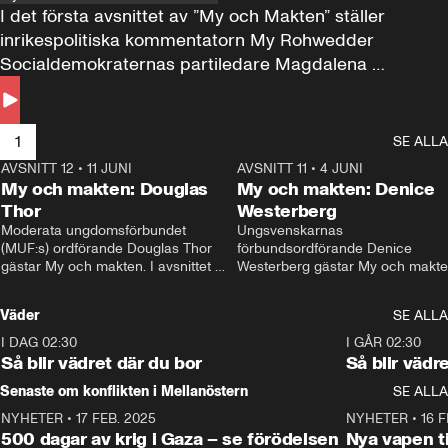
I det första avsnittet av ”My och Makten” ställer 
inrikespolitiska kommentatorn My Rohwedder 
Socialdemokraternas partiledare Magdalena 
Andersson till svars.
1
SE ALLA
AVSNITT 12
•
11 JUNI
26:27
AVSNITT 11
•
4 JUNI
2
My och makten: Douglas
My och makten: Denice
Thor
Westerberg
Moderata ungdomsförbundet 
Ungsvenskarnas 
(MUF:s) ordförande Douglas Thor 
förbundsordförande Denice 
gästar My och makten. I avsnittet 
Westerberg gästar My och makten.
diskuteras tonårsutvisningarna och 
avsnittet diskuteras migrationsfrå
hur Moderaterna ska locka väljare till 
och hur SD ska locka kvinnliga 
Väder
SE ALLA
valet i höst. 
väljare. 
I DAG 02:30
1:06
I GÅR 02:30
Så blir vädret där du bor
Så blir vädr
Senaste om konflikten i Mellanöstern
SE ALLA
NYHETER
•
17 FEB. 2025
0:45
NYHETER
•
16 F
500 dagar av krig i Gaza – se förödelsen
Nya vapen ti